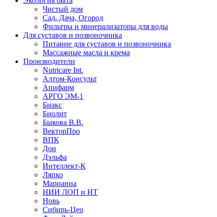
Экология быта
Чистый дом
Сад, Дача, Огород
Фильтры и минерализаторы для воды
Для суставов и позвоночника
Питание для суставов и позвоночника
Массажные масла и крема
Производители
Nutricare Int.
Алтом-Консульт
Апифарм
АРГО ЭМ-1
Биакс
Биолит
Быкова В.В.
ВекторПро
ВПК
Дон
Дэльфа
Интеллект-К
Ляпко
Марианна
НИИ ЛОП и НТ
Новь
Сибирь-Цео