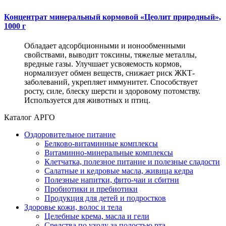
Концентрат минеральный кормовой «Цеолит природный»,
1000 г
Обладает адсорбционными и ионообменными
свойствами, выводит токсины, тяжелые металлы,
вредные газы. Улучшает усвояемость кормов,
нормализует обмен веществ, снижает риск ЖКТ-
заболеваний, укрепляет иммунитет. Способствует
росту, силе, блеску шерсти и здоровому потомству.
Используется для животных и птиц.
Каталог АРГО
Оздоровительное питание
Белково-витаминные комплексы
Витаминно-минеральные комплексы
Клетчатка, полезное питание и полезные сладости
Салатные и кедровые масла, живица кедра
Полезные напитки, фито-чаи и сбитни
Пробиотики и пребиотики
Продукция для детей и подростков
Здоровье кожи, волос и тела
Целебные крема, масла и гели
Средства по уходу за полостью рта