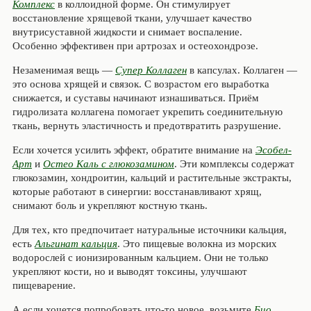
Комплекс
в коллоидной форме. Он стимулирует
восстановление хрящевой ткани, улучшает качество
внутрисуставной жидкости и снимает воспаление.
Особенно эффективен при артрозах и остеохондрозе.
Незаменимая вещь —
Супер Коллаген
в капсулах. Коллаген —
это основа хрящей и связок. С возрастом его выработка
снижается, и суставы начинают изнашиваться. Приём
гидролизата коллагена помогает укрепить соединительную
ткань, вернуть эластичность и предотвратить разрушение.
Если хочется усилить эффект, обратите внимание на
Эсобел-
Арт
и
Остео Каль с глюкозамином
. Эти комплексы содержат
глюкозамин, хондроитин, кальций и растительные экстракты,
которые работают в синергии: восстанавливают хрящ,
снимают боль и укрепляют костную ткань.
Для тех, кто предпочитает натуральные источники кальция,
есть
Альгинат кальция
. Это пищевые волокна из морских
водорослей с ионизированным кальцием. Они не только
укрепляют кости, но и выводят токсины, улучшают
пищеварение.
А если хочется попробовать что-то новое, возьмите
Био