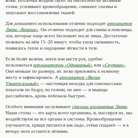
кожи. Иголочки воздействуют на биологически активные
точки, усиливают кровообращение, снимают спазмы и
запускают восстановление тканей.
Для домашнего использования отлично подходит
аппликатор
Ляпко «Коврик»
. Он отлично подходит для спины и поясницы,
зон, которые чаще всего беспокоят после зимы. Достаточно
полежать на нём 15–20 минут, чтобы ушла скованность,
появилось тепло и ощущение лёгкости в теле.
Если болят колени, локти или кисти рук, удобно
пользоваться
аппликатором «Одинарный»
или
«Спутник»
.
Они меньше по размеру, их легко приложить к нужному
месту и зафиксировать. А
аппликатор «Валик
Универсальный»
— настоящая находка для самомассажа:
покатали по бедру, по голени, по шее — и мышцы
расслабились, кровь побежала быстрее.
Особого внимания заслуживают
стельки игольчатые Ляпко
.
Наши стопы — это карта всего организма, и, массируя их, мы
воздействуем на все органы и системы. Кровообращение
улучшается, хрящи питаются как надо, отёки спадают — и к
вечеру ноги остаются лёгкими.