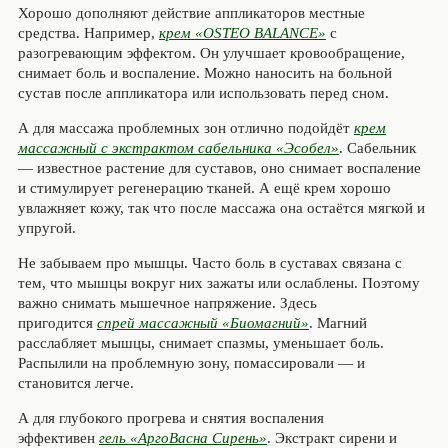
Хорошо дополняют действие аппликаторов местные
средства. Например,
крем «OSTEO BALANCE»
с
разогревающим эффектом. Он улучшает кровообращение,
снимает боль и воспаление. Можно наносить на больной
сустав после аппликатора или использовать перед сном.
А для массажа проблемных зон отлично подойдёт
крем
массажный с экстрактом сабельника «Эсобел»
. Сабельник
— известное растение для суставов, оно снимает воспаление
и стимулирует регенерацию тканей. А ещё крем хорошо
увлажняет кожу, так что после массажа она остаётся мягкой и
упругой.
Не забываем про мышцы. Часто боль в суставах связана с
тем, что мышцы вокруг них зажаты или ослаблены. Поэтому
важно снимать мышечное напряжение. Здесь
пригодится
спрей массажный «Биомагний»
. Магний
расслабляет мышцы, снимает спазмы, уменьшает боль.
Распылили на проблемную зону, помассировали — и
становится легче.
А для глубокого прогрева и снятия воспаления
эффективен
гель «АргоВасна Сирень»
. Экстракт сирени и