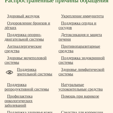
Распространённые причины обращения
Здоровый желудок
Укрепление иммунитета
Оздоровление бронхов и
Поддержка сердца и
лёгких
сосудов
Поддержка опорно-
Детоксикация и защита
двигательной системы
печени
Антиаллергические
Противопаразитарные
средства
средства
Здоровье мочеполовой
Поддержка эндокринной
системы
системы
Поддержка
Здоровье лимфатической
зрительной системы
системы
Поддержка
Натуральные
репродуктивной системы
успокоительные средства
Профилактика
Помощь при варикозе
онкологических
заболеваний
Поддержка здоровья кожи
Средства для коррекции