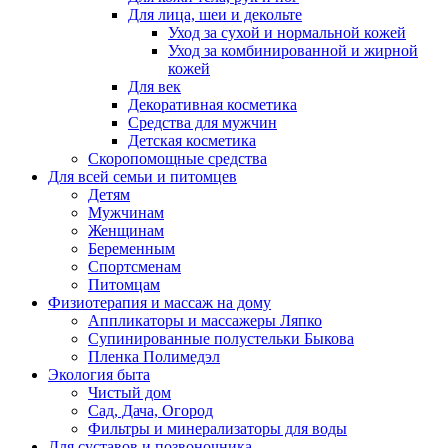
Для лица, шеи и декольте
Уход за сухой и нормальной кожей
Уход за комбинированной и жирной
кожей
Для век
Декоративная косметика
Средства для мужчин
Детская косметика
Скоропомощные средства
Для всей семьи и питомцев
Детям
Мужчинам
Женщинам
Беременным
Спортсменам
Питомцам
Физиотерапия и массаж на дому
Аппликаторы и массажеры Ляпко
Супинированные полустельки Быкова
Пленка Полимедэл
Экология быта
Чистый дом
Сад, Дача, Огород
Фильтры и минерализаторы для воды
Для суставов и позвоночника