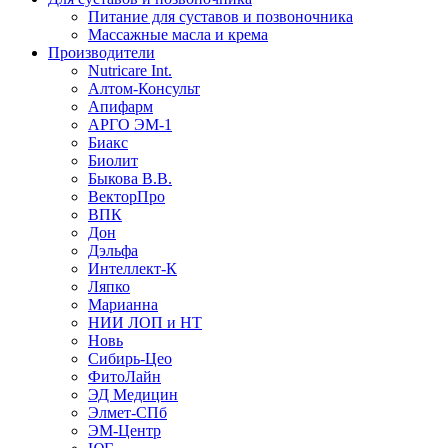
Питание для суставов и позвоночника
Массажные масла и крема
Производители
Nutricare Int.
Алтом-Консульт
Апифарм
АРГО ЭМ-1
Биакс
Биолит
Быкова В.В.
ВекторПро
ВПК
Дон
Дэльфа
Интеллект-К
Ляпко
Марианна
НИИ ЛОП и НТ
Новь
Сибирь-Цео
ФитоЛайн
ЭД Медицин
Элмет-СПб
ЭМ-Центр