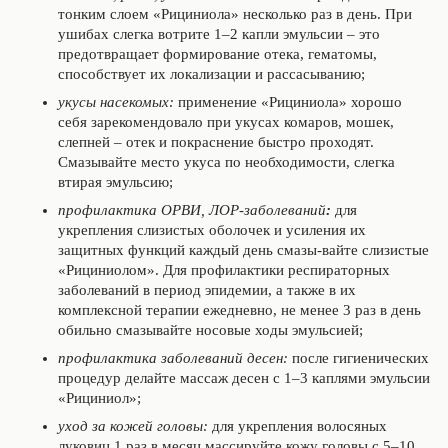
тонким слоем «Рициниола» несколько раз в день. При
ушибах слегка вотрите 1–2 капли эмульсии – это
предотвращает формирование отека, гематомы,
способствует их локализации и рассасыванию;
укусы насекомых:
применение «Рициниола» хорошо
себя зарекомендовало при укусах комаров, мошек,
слепней – отек и покраснение быстро проходят.
Смазывайте место укуса по необходимости, слегка
втирая эмульсию;
п
рофилактика ОРВИ, ЛОР-заболеваний
:
для
укрепления слизистых оболочек и усиления их
защитных функций каждый день смазы-вайте слизистые
«Рициниолом». Для профилактики респираторных
заболеваний в период эпидемии, а также в их
комплексной терапии ежедневно, не менее 3 раз в день
обильно смазывайте носовые ходы эмульсией;
профилактика заболеваний десен:
после гигиенических
процедур делайте массаж десен с 1–3 каплями эмульсии
«Рициниол»;
уход за кожей головы:
для укрепления волосяных
луковиц 1 раз в месяц массируйте кожу головы с 5–10