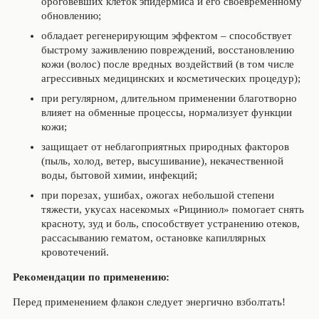
ороговевших клеток эпидермиса и его своевременному
обновлению;
обладает регенерирующим эффектом – способствует
быстрому заживлению повреждений, восстановлению
кожи (волос) после вредных воздействий (в том числе
агрессивных медицинских и косметических процедур);
при регулярном, длительном применении благотворно
влияет на обменные процессы, нормализует функции
кожи;
защищает от неблагоприятных природных факторов
(пыль, холод, ветер, высушивание), некачественной
воды, бытовой химии, инфекций;
при порезах, ушибах, ожогах небольшой степени
тяжести, укусах насекомых «Рициниол» помогает снять
красноту, зуд и боль, способствует устранению отеков,
рассасыванию гематом, остановке капиллярных
кровотечений.
Рекомендации по применению:
Перед применением флакон следует энергично взболтать!