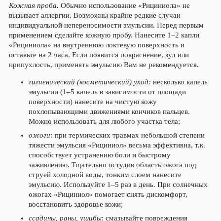
Кожная проба.
Обычно использование «Рициниола» не
вызывает аллергии. Возможны крайне редкие случаи
индивидуальной непереносимости эмульсии. Перед первым
применением сделайте кожную пробу. Нанесите 1–2 капли
«Рициниола» на внутреннюю локтевую поверхность и
оставьте на 2 часа. Если появится покраснение, зуд или
припухлость, применять эмульсию Вам не рекомендуется.
гигиенический (косметический) уход:
несколько капель
эмульсии (1–5 капель в зависимости от площади
поверхности) нанесите на чистую кожу
похлопывающими движениями кончиков пальцев.
Можно использовать для любого участка тела;
ожоги:
при термических травмах небольшой степени
тяжести эмульсия «Рициниол» весьма эффективна, т.к.
способствует устранению боли и быстрому
заживлению. Тщательно остудив область ожога под
струей холодной воды, тонким слоем нанесите
эмульсию. Используйте 1–5 раз в день. При солнечных
ожогах «Рициниол» помогает снять дискомфорт,
восстановить здоровье кожи;
ссадины, раны, ушибы
: смазывайте повреждения