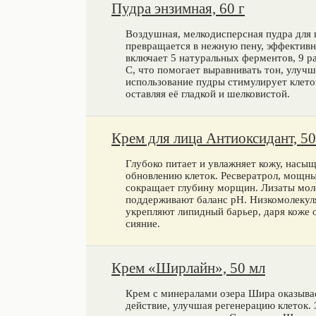
Пудра энзимная, 60 г
Воздушная, мелкодисперсная пудра для 
превращается в нежную пену, эффективно
включает 5 натуральных ферментов, 9 р
С, что помогает выравнивать тон, улучш
использование пудры стимулирует клето
оставляя её гладкой и шелковистой.
Крем для лица Антиоксидант, 50
Глубоко питает и увлажняет кожу, насы
обновлению клеток. Ресвератрол, мощны
сокращает глубину морщин. Лизаты мол
поддерживают баланс pH. Низкомолекуля
укрепляют липидный барьер, даря коже 
сияние.
Крем «Ширлайн», 50 мл
Крем с минералами озера Шира оказыва
действие, улучшая регенерацию клеток. 