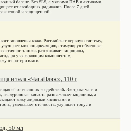
 водный баланс. Без SLS, с мягкими ПАВ и активами
щищает от свободных радикалов. После 7 дней
влажненной и защищенной.
 восстановления кожи. Расслабляет нервную систему,
, улучшает микроциркуляцию, стимулируя обменные
эластичность кожи, разглаживает морщины,
лагодаря увлажняющим компонентам,
жу от потери влаги.
ица и тела «ЧагаПлюс», 110 г
щищая её от внешних воздействий. Экстракт чаги и
, гиалуроновая кислота разглаживает морщины, а
асыщают кожу жирными кислотами и
ость, уменьшает отёчность, улучшает тонус и
од, 50 мл