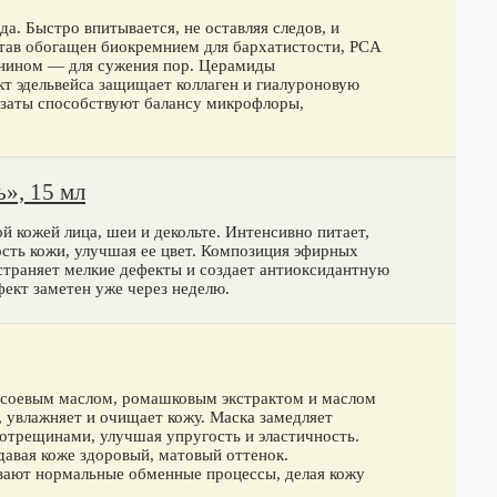
а. Быстро впитывается, не оставляя следов, и
став обогащен биокремнием для бархатистости, PCA
онином — для сужения пор. Церамиды
кт эдельвейса защищает коллаген и гиалуроновую
Лизаты способствуют балансу микрофлоры,
», 15 мл
ой кожей лица, шеи и декольте. Интенсивно питает,
ость кожи, улучшая ее цвет. Композиция эфирных
страняет мелкие дефекты и создает антиоксидантную
ект заметен уже через неделю.
, соевым маслом, ромашковым экстрактом и маслом
 увлажняет и очищает кожу. Маска замедляет
отрещинами, улучшая упругость и эластичность.
авая коже здоровый, матовый оттенок.
ают нормальные обменные процессы, делая кожу