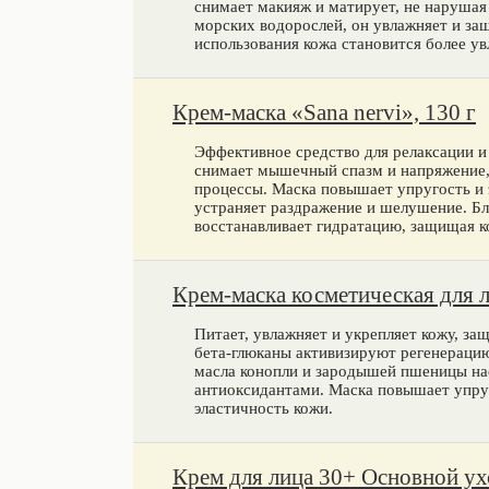
снимает макияж и матирует, не нарушая
морских водорослей, он увлажняет и за
использования кожа становится более у
Крем-маска «Sana nervi», 130 г
Эффективное средство для релаксации и
снимает мышечный спазм и напряжение
процессы. Маска повышает упругость и 
устраняет раздражение и шелушение. Б
восстанавливает гидратацию, защищая ко
Крем-маска косметическая для л
Питает, увлажняет и укрепляет кожу, за
бета-глюканы активизируют регенерацию
масла конопли и зародышей пшеницы н
антиоксидантами. Маска повышает упруг
эластичность кожи.
Крем для лица 30+ Основной ух