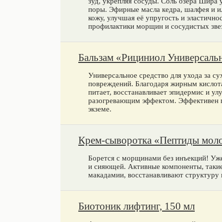
зуд, укрепляя сосуды. Соль озера Шира 
поры. Эфирные масла кедра, шалфея и и
кожу, улучшая её упругость и эластично
профилактики морщин и сосудистых зве
Бальзам «Рициниол Универсальн
Универсальное средство для ухода за су
повреждений. Благодаря жирным кислота
питает, восстанавливает эпидермис и у
разогревающим эффектом. Эффективен п
экземе.
Крем-сыворотка «Пептиды моло
Борется с морщинами без инъекций! Уже 
и сияющей. Активные компоненты, такие 
макадамии, восстанавливают структуру 
Биотоник лифтинг, 150 мл