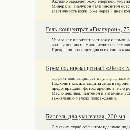
Активно заряжает кожу энергией, укрепл
Минералы, гиалурон 4D и инозитол обес
эластичность кожи. Уже через 7 дней ко
Гель-концентрат «Гиалурон», 75
Увлажняет и подтягивает кожу с помощь
водная основа и аминокислоты восстанав
Прекрасно подходит для всех типов кож
Крем солнцезащитный «Лето» SP
Эффективно защищает от ультрафиолетов
Подходит как для защиты лица в городе,
предотвращают фотостарение, а гиалуро
Масло лещины, пантенол и витамины уск
заживлению мелких повреждений.
Биогель для умывания, 200 мл
С мягким скраб-эффектом идеально подх