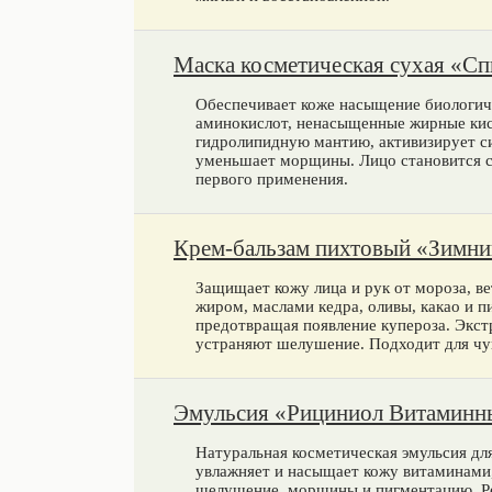
Маска косметическая сухая «Спи
Обеспечивает коже насыщение биологич
аминокислот, ненасыщенные жирные кис
гидролипидную мантию, активизирует си
уменьшает морщины. Лицо становится 
первого применения.
Крем-бальзам пихтовый «Зимни
Защищает кожу лица и рук от мороза, в
жиром, маслами кедра, оливы, какао и п
предотвращая появление купероза. Экст
устраняют шелушение. Подходит для чув
Эмульсия «Рициниол Витаминны
Натуральная косметическая эмульсия для
увлажняет и насыщает кожу витаминами,
шелушение, морщины и пигментацию. Рег