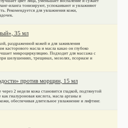
улучшает цвет лица, уменьшает воспаление и сужает
ланг-иланга тонизируют, успокаивают и увлажняют
сть. Рекомендуется для увлажнения кожи,
здочек.
ый», 35 мл
хой, раздраженной кожей и для заживления
м касторового масла и масла какао он глубоко
лучшает микроциркуляцию. Подходит для массажа с
ри шелушениях, трещинах, мозолях, псориазе и
дости» против морщин, 15 мл
через 2 недели кожа становится гладкой, подтянутой
как гиалуроновая кислота, масла арганы и
кожи, обеспечивая длительное увлажнение и лифтинг.