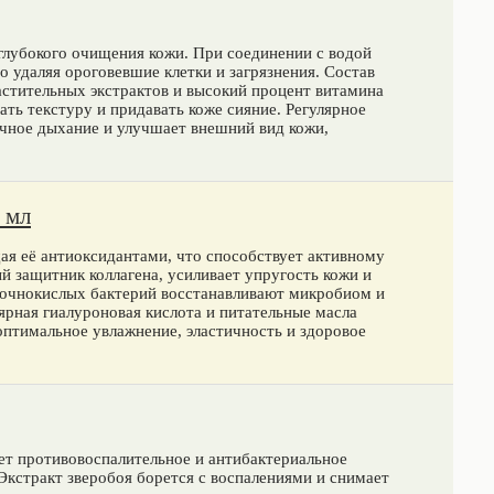
глубокого очищения кожи. При соединении с водой
 удаляя ороговевшие клетки и загрязнения. Состав
астительных экстрактов и высокий процент витамина
ать текстуру и придавать коже сияние. Регулярное
чное дыхание и улучшает внешний вид кожи,
 мл
щая её антиоксидантами, что способствует активному
й защитник коллагена, усиливает упругость кожи и
очнокислых бактерий восстанавливают микробиом и
рная гиалуроновая кислота и питательные масла
оптимальное увлажнение, эластичность и здоровое
ет противовоспалительное и антибактериальное
Экстракт зверобоя борется с воспалениями и снимает