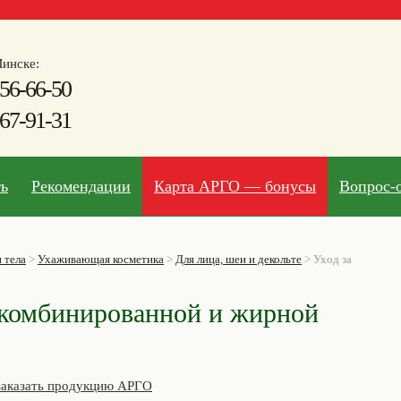
инске:
56-66-50
67-91-31
ть
Рекомендации
Карта АРГО — бонусы
Вопрос-
 тела
>
Ухаживающая косметика
>
Для лица, шеи и декольте
>
Уход за
а комбинированной и жирной
заказать продукцию АРГО