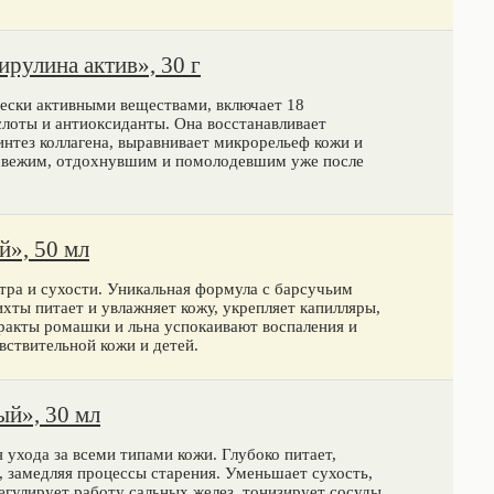
рулина актив», 30 г
ески активными веществами, включает 18
лоты и антиоксиданты. Она восстанавливает
нтез коллагена, выравнивает микрорельеф кожи и
свежим, отдохнувшим и помолодевшим уже после
й», 50 мл
етра и сухости. Уникальная формула с барсучьим
ихты питает и увлажняет кожу, укрепляет капилляры,
ракты ромашки и льна успокаивают воспаления и
ствительной кожи и детей.
й», 30 мл
 ухода за всеми типами кожи. Глубоко питает,
 замедляя процессы старения. Уменьшает сухость,
улирует работу сальных желез, тонизирует сосуды,