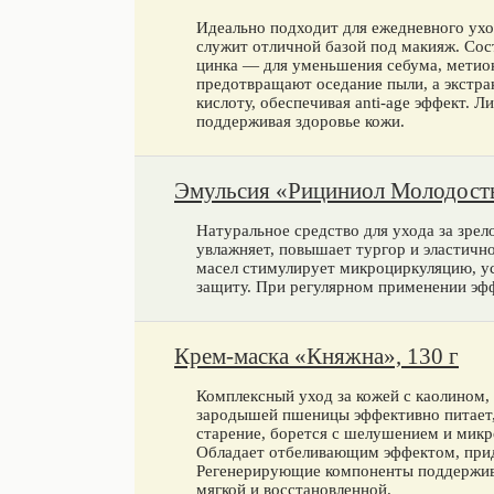
Идеально подходит для ежедневного уход
служит отличной базой под макияж. Со
цинка — для уменьшения себума, мети
предотвращают оседание пыли, а экстра
кислоту, обеспечивая anti-age эффект. 
поддерживая здоровье кожи.
Эмульсия «Рициниол Молодость
Натуральное средство для ухода за зрел
увлажняет, повышает тургор и эластичн
масел стимулирует микроциркуляцию, у
защиту. При регулярном применении эфф
Крем-маска «Княжна», 130 г
Комплексный уход за кожей с каолином
зародышей пшеницы эффективно питает,
старение, борется с шелушением и микр
Обладает отбеливающим эффектом, прид
Регенерирующие компоненты поддержив
мягкой и восстановленной.