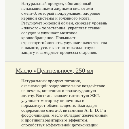
Натуральный продукт, обогащённый
ненасыщенными жирными кислотами
омега-3, который поддерживает здоровье
нервной системы и головного мозга.
Регулирует жировой обмен, снижает уровень
«плохого» холестерина, укрепляет стенки
сосудов и улучшает мозговое
кровообращение. Повышает
стрессоустойчивость, улучшает качество сна
и памяти, усиливает антиоксидантную
защиту и замедляет процессы старения.
Масло «Целительное», 250 мл
Натуральный продукт питания,
оказывающий оздоровительное воздействие
на печень, кишечник и поджелудочную
железу. Восстанавливает слизистую ЖКТ,
улучшает моторику кишечника и
нормализует обмен веществ. Благодаря
содержанию омега‑3, витаминов А, Е, D, F и
фосфолипидов, масло обладает желчегонным
и противопаразитарным эффектом,
способствуя эффективной детоксикации