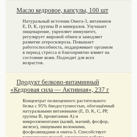
Масло кедровое, капсулы, 100 шт
Натуральный источник Омега-3, витаминов
Е, D, К, группы В и минералов. Улучшает
пищеварение, укрепляет иммунитет,
регулирует жировой обмен и замедляет
развитие атеросклероза. Повышает
работоспособность, поддерживает организм
в период стресса и благоприятно влияет на
состояние кожи. Подходит для всех
возрастов.
Продукт белково-витаминный
«Кедровая сила — Активная», 237 г
Концентрат полноценного растительного
белка с 95% биодоступностью, обогащённый
натуральными витаминами (E, D, K, C, PP,
группы B, провитамин A) и
микроэлементами (калий, магний, фосфор,
железо), пищевыми волокнами,
фосфолипидами и омега-3. Способствует