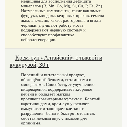
медицины для восполнения дефицита
минералов (B, Mn, Co, Mg, Si, Cu, P, Fe, Zn).
Натуральные компоненты, такие как жмых
фундука, миндаля, кедровых орехов, семена
льна, апельсин, какао, расторопша и ягоды
черники, улучшают работу мозга,
поддерживают нервную систему и
способствуют профилактике
нейродегенерации.
Крем-суп «Алтайский» с тыквой и
кукурузой, 30 г
Полезный и питательный продукт,
обогащённый белками, витаминами и
минералами. Способствует улучшению
пищеварения, поддерживает здоровье
печени и обладает мягким
противопаразитарным эффектом. Богатый
каротиноидами, крем-суп укрепляет
иммунитет и защищает клетки от
разрушения. Легко и быстро готовится,
сочетая нежный вкус с пользой для
организма.