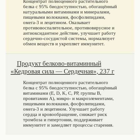
Концентрат полноценного растительного
белка с 95% биодоступностью, обогащённый
натуральными витаминами и минералами,
пищевыми волокнами, фосфолипидами,
омега-3 и лецитином. Оказывает
противовоспалительное, противовирусное и
антиоксидантное действие, улучшает работу
сердечно-сосудистой системы, нормализует
обмен веществ и укрепляет иммунитет.
Продукт белково-витаминный
«Кедровая сила — Сердечная», 237 г
Концентрат полноценного растительного
белка с 95% биодоступностью, обогащённый
витаминами (E, D, K, C, PP, группы B,
провитамин A), микро- и макроэлементами,
пищевыми волокнами, фосфолипидами,
омега-3 и лецитином. Улучшает работу
сердца и кровообращение, снижает риск
тромбоза и гипертонии, поддерживает
иммунитет и замедляет процессы старения.