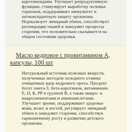
каротиноидами. Улучшает репродуктивную
функцию, стимулирует выработку половых
гормонов, поддерживает иммунитет и
антиоксидантную защиту организма.
Нормализует липидный обмен, способствует
регенерации тканей и замедляет процессы
старения, что положительно сказывается на
общем состоянии здоровья.
Масло кедровое с провитамином А,
капсулы, 100 шт
Натуральный источник полезных веществ,
полученных методом холодного отжима
очищенных ядер кедрового ореха. Продукт
богат омега-3, бета‑каротином, витаминами
Е, D, К, РР и группой В, а также микро- и
макроэлементами и аминокислотами.
Улучшает зрение, поддерживает здоровье
кожи, волос и ногтей, регулирует липидный
обмен и замедляет старение, способствуя
гармоничному росту и развитию детского
организма.