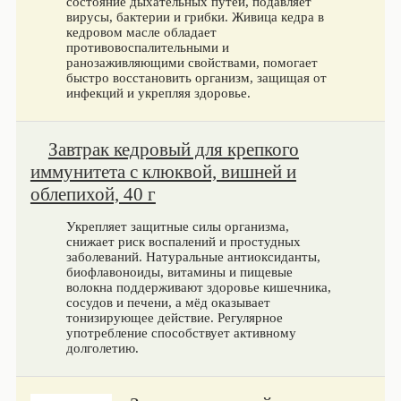
состояние дыхательных путей, подавляет
вирусы, бактерии и грибки. Живица кедра в
кедровом масле обладает
противовоспалительными и
ранозаживляющими свойствами, помогает
быстро восстановить организм, защищая от
инфекций и укрепляя здоровье.
Завтрак кедровый для крепкого
иммунитета с клюквой, вишней и
облепихой, 40 г
Укрепляет защитные силы организма,
снижает риск воспалений и простудных
заболеваний. Натуральные антиоксиданты,
биофлавоноиды, витамины и пищевые
волокна поддерживают здоровье кишечника,
сосудов и печени, а мёд оказывает
тонизирующее действие. Регулярное
употребление способствует активному
долголетию.