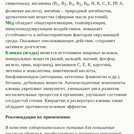
гликогеназа), витамины (В
, В
, В
, В
, В
, Н, К, С, Е, РР, А,
1
2
3
5
6
фолиевая кислота), ингибин – природный антибиотик,
ароматические вещества (эфирные масла растений).
Мёд
обладает общеукрепляющим, тонизирующим,
иммуномодулирующим воздействием, повышает
устойчивость к неблагоприятным факторам окружающей
среды. Оказывает омолаживающее действие, сохраняет
активное долголетие.
Клюква (ягоды)
является источником пищевых волокон,
минеральных веществ (калий, кальций, магний, фосфор,
железо, цинк, марганец), витаминов С, Е, К, каротина,
лютеина и зеаксантина, никотиновой кислоты,
биофлавоноидов (антоцианы, катехины, флавонолы и др.),
бетаина, дубильных веществ. Антиоксидантные компоненты
клюквы укрепляют иммунитет, уменьшают риск развития
воспалительных процессов в организме, улучшают состояние
сосудистой стенки. Кверцетин и ресвератрол клюквы также
обладают противоопухолевым эффектом.
Рекомендации по применению:
В качестве оздоровительного питания для повышения
ресурсов здоровья, профилактики и коррекции нарушений,