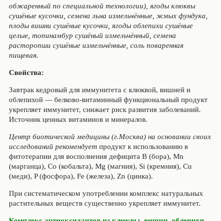
обжаренный по специальной технологии), ягоды клюквы
сушёные кусочки, семена льна измельчённые, жмых фундука,
плоды вишни сушёные кусочки, ягоды облепихи сушёные
целые, топинамбур сушёный измельчённый, семена
расторопши сушёные измельчённые, соль поваренная
пищевая.
Свойства:
Завтрак кедровый для иммунитета с клюквой, вишней и
облепихой — белково-витаминный функциональный продукт
укрепляет иммунитет, снижает риск развития заболеваний.
Источник ценных витаминов и минералов.
Центр биотической медицины (г.Москва) на основании своих
исследований рекомендует
продукт к использованию в
фитотерапии для восполнения дефицита B (бора), Mn
(марганца), Co (кобальта), Mg (магния), Si (кремния), Cu
(меди), P (фосфора), Fe (железа), Zn (цинка).
При систематическом употреблении комплекс натуральных
растительных веществ существенно укрепляет иммунитет.
Комплекс антиоксидантов из клюквы, вишни, облепихи,