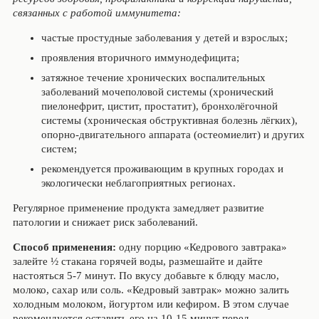
связанных с работой иммунитета:
частые простудные заболевания у детей и взрослых;
проявления вторичного иммунодефицита;
затяжное течение хронических воспалительных
заболеваний мочеполовой системы (хронический
пиелонефрит, цистит, простатит), бронхолёгочной
системы (хроническая обструктивная болезнь лёгких),
опорно-двигательного аппарата (остеомиелит) и других
систем;
рекомендуется проживающим в крупных городах и
экологически неблагоприятных регионах.
Регулярное применение продукта замедляет развитие
патологии и снижает риск заболеваний.
Способ применения:
одну порцию «Кедрового завтрака»
залейте ½ стакана горячей воды, размешайте и дайте
настояться 5-7 минут. По вкусу добавьте к блюду масло,
молоко, сахар или соль. «Кедровый завтрак» можно залить
холодным молоком, йогуртом или кефиром. В этом случае
рекомендуется оставить его на 10-15 минут перед