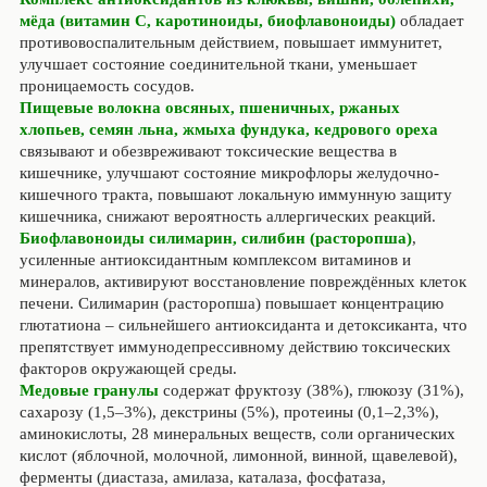
мёда (витамин С, каротиноиды, биофлавоноиды)
обладает
противовоспалительным действием, повышает иммунитет,
улучшает состояние соединительной ткани, уменьшает
проницаемость сосудов.
Пищевые волокна овсяных, пшеничных, ржаных
хлопьев, семян льна, жмыха фундука, кедрового ореха
связывают и обезвреживают токсические вещества в
кишечнике, улучшают состояние микрофлоры желудочно-
кишечного тракта, повышают локальную иммунную защиту
кишечника, снижают вероятность аллергических реакций.
Биофлавоноиды силимарин, силибин (расторопша)
,
усиленные антиоксидантным комплексом витаминов и
минералов, активируют восстановление повреждённых клеток
печени. Силимарин (расторопша) повышает концентрацию
глютатиона – сильнейшего антиоксиданта и детоксиканта, что
препятствует иммунодепрессивному действию токсических
факторов окружающей среды.
Медовые гранулы
содержат фруктозу (38%), глюкозу (31%),
сахарозу (1,5–3%), декстрины (5%), протеины (0,1–2,3%),
аминокислоты, 28 минеральных веществ, соли органических
кислот (яблочной, молочной, лимонной, винной, щавелевой),
ферменты (диастаза, амилаза, каталаза, фосфатаза,