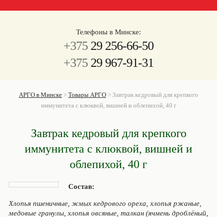
Телефоны в Минске:
+375
29 256-66-50
+375
29 967-91-31
АРГО в Минске
>
Товары АРГО
>
Завтрак кедровый для крепкого
иммунитета с клюквой, вишней и облепихой, 40 г
Завтрак кедровый для крепкого
иммунитета с клюквой, вишней и
облепихой, 40 г
Состав:
Хлопья пшеничные, жмых кедрового ореха, хлопья ржаные,
медовые гранулы, хлопья овсяные, талкан (ячмень дроблёный,