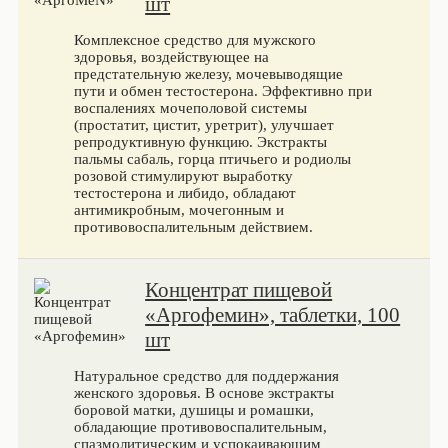
шт
Комплексное средство для мужского
здоровья, воздействующее на
предстательную железу, мочевыводящие
пути и обмен тестостерона. Эффективно при
воспалениях мочеполовой системы
(простатит, цистит, уретрит), улучшает
репродуктивную функцию. Экстракты
пальмы сабаль, горца птичьего и родиолы
розовой стимулируют выработку
тестостерона и либидо, обладают
антимикробным, мочегонным и
противовоспалительным действием.
Концентрат пищевой
«Аргофемин», таблетки, 100
шт
Натуральное средство для поддержания
женского здоровья. В основе экстракты
боровой матки, душицы и ромашки,
обладающие противовоспалительным,
спазмолитическим и успокаивающим