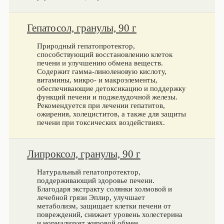
Гепатосол, гранулы, 90 г
Природный гепатопротектор,
способствующий восстановлению клеток
печени и улучшению обмена веществ.
Содержит гамма-линоленовую кислоту,
витамины, микро- и макроэлементы,
обеспечивающие детоксикацию и поддержку
функций печени и поджелудочной железы.
Рекомендуется при лечении гепатитов,
ожирения, холециститов, а также для защиты
печени при токсических воздействиях.
Липроксол, гранулы, 90 г
Натуральный гепатопротектор,
поддерживающий здоровье печени.
Благодаря экстракту солянки холмовой и
лечебной грязи Эплир, улучшает
метаболизм, защищает клетки печени от
повреждений, снижает уровень холестерина
и нормализует жировой обмен.