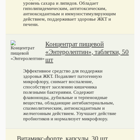
уровень сахара и липидов. Обладает
гиполипидемическим, антитоксическим,
антиоксидантным и иммуностимулирующим
действием, поддерживает здоровье ЖКТ и
печени.
Концентрат пищевой
«Энтеролептин», таблетки, 50
шт
Эффективное средство для поддержки
здоровья ЖКТ. Подавляет патогенную
микрофлору, снимает воспаление,
способствует заселению кишечника
полезными бактериями. Содержит
флавоноиды, дубильные и терпеноидные
вещества, обладающие антибактериальным,
спазмолитическим, антиоксидантным и
желчегонным действием. Улучшает действие
пробиотиков и нормализует микрофлору.
Витамикс-форте, капсулы, 30 шт