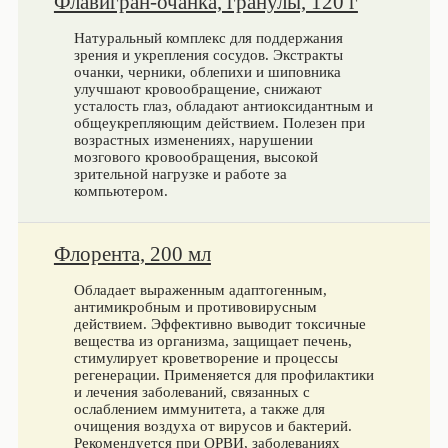
Флавигран-очанка, гранулы, 120 г
Натуральный комплекс для поддержания
зрения и укрепления сосудов. Экстракты
очанки, черники, облепихи и шиповника
улучшают кровообращение, снижают
усталость глаз, обладают антиоксидантным и
общеукрепляющим действием. Полезен при
возрастных изменениях, нарушении
мозгового кровообращения, высокой
зрительной нагрузке и работе за
компьютером.
Флорента, 200 мл
Обладает выраженным адаптогенным,
антимикробным и противовирусным
действием. Эффективно выводит токсичные
вещества из организма, защищает печень,
стимулирует кроветворение и процессы
регенерации. Применяется для профилактики
и лечения заболеваний, связанных с
ослаблением иммунитета, а также для
очищения воздуха от вирусов и бактерий.
Рекомендуется при ОРВИ, заболеваниях