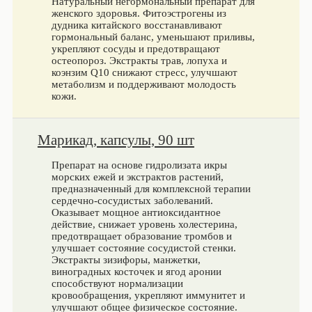
Натуральный негормональный препарат для
женского здоровья. Фитоэстрогены из
дудника китайского восстанавливают
гормональный баланс, уменьшают приливы,
укрепляют сосуды и предотвращают
остеопороз. Экстракты трав, лопуха и
коэнзим Q10 снижают стресс, улучшают
метаболизм и поддерживают молодость
кожи.
Марикад, капсулы, 90 шт
Препарат на основе гидролизата икры
морских ежей и экстрактов растений,
предназначенный для комплексной терапии
сердечно-сосудистых заболеваний.
Оказывает мощное антиоксидантное
действие, снижает уровень холестерина,
предотвращает образование тромбов и
улучшает состояние сосудистой стенки.
Экстракты зизифоры, манжетки,
виноградных косточек и ягод аронии
способствуют нормализации
кровообращения, укрепляют иммунитет и
улучшают общее физическое состояние.