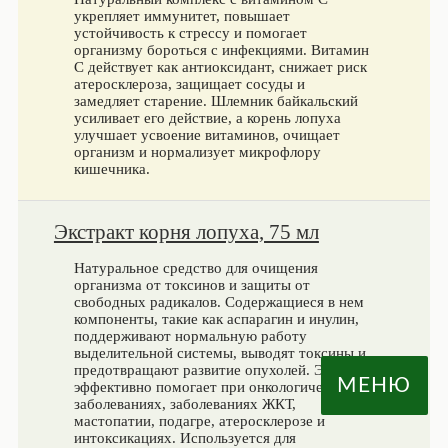
укрепляет иммунитет, повышает
устойчивость к стрессу и помогает
организму бороться с инфекциями. Витамин
С действует как антиоксидант, снижает риск
атеросклероза, защищает сосуды и
замедляет старение. Шлемник байкальский
усиливает его действие, а корень лопуха
улучшает усвоение витаминов, очищает
организм и нормализует микрофлору
кишечника.
Экстракт корня лопуха, 75 мл
Натуральное средство для очищения
организма от токсинов и защиты от
свободных радикалов. Содержащиеся в нем
компоненты, такие как аспарагин и инулин,
поддерживают нормальную работу
выделительной системы, выводят токсины и
предотвращают развитие опухолей. Экстракт
МЕНЮ
эффективно помогает при онкологических
заболеваниях, заболеваниях ЖКТ,
мастопатии, подагре, атеросклерозе и
интоксикациях. Используется для