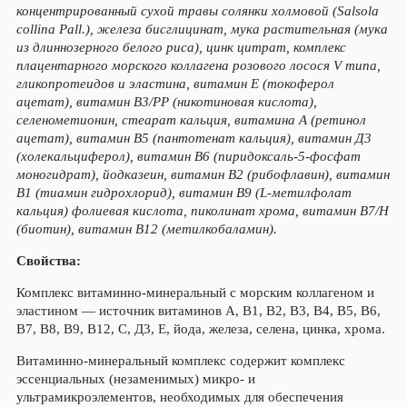
концентрированный сухой травы солянки холмовой (Salsola
collina Pall.), железа бисглицинат, мука растительная (мука
из длиннозерного белого риса), цинк цитрат, комплекс
плацентарного морского коллагена розового лосося V типа,
гликопротеидов и эластина, витамин Е (токоферол
ацетат), витамин В3/РР (никотиновая кислота),
селенометионин, стеарат кальция, витамина А (ретинол
ацетат), витамин В5 (пантотенат кальция), витамин Д3
(холекальциферол), витамин В6 (пиридоксаль-5-фосфат
моногидрат), йодказеин, витамин В2 (рибофлавин), витамин
В1 (тиамин гидрохлорид), витамин В9 (L-метилфолат
кальция) фолиевая кислота, пиколинат хрома, витамин В7/Н
(биотин), витамин В12 (метилкобаламин).
Свойства:
Комплекс витаминно-минеральный с морским коллагеном и
эластином — источник витаминов А, В1, В2, В3, В4, В5, В6,
В7, В8, В9, В12, С, Д3, Е, йода, железа, селена, цинка, хрома.
Витаминно-минеральный комплекс содержит комплекс
эссенциальных (незаменимых) микро- и
ультрамикроэлементов, необходимых для обеспечения