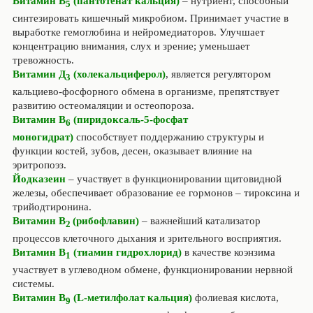
Витамин В
(пантотенат кальция)
– нутриент, способный
5
синтезировать кишечный микробиом. Принимает участие в
выработке гемоглобина и нейромедиаторов. Улучшает
концентрацию внимания, слух и зрение; уменьшает
тревожность.
Витамин Д
(холекальциферол)
, является регулятором
3
кальциево-фосфорного обмена в организме, препятствует
развитию остеомаляции и остеопороза.
Витамин В
(пиридоксаль-5-фосфат
6
моногидрат)
способствует поддержанию структуры и
функции костей, зубов, десен, оказывает влияние на
эритропоэз.
Йодказеин
– участвует в функционировании щитовидной
железы, обеспечивает образование ее гормонов – тироксина и
трийодтиронина.
Витамин В
(рибофлавин)
– важнейший катализатор
2
процессов клеточного дыхания и зрительного восприятия.
Витамин В
(тиамин гидрохлорид)
в качестве коэнзима
1
участвует в углеводном обмене, функционировании нервной
системы.
Витамин В
(L-метилфолат кальция)
фолиевая кислота,
9