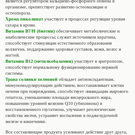
является регулятором кальциево-фосфорного обмена в
организме, препятствует развитию остеомаляции и
остеопороза.
Хрома пиколинат
участвует в процессах регуляции уровня
сахара в крови.
Витамин В7/Н (биотин)
обеспечивает метаболические и
анаболические процессы; служит источником кератина,
способствует стимуляции естественного образования
коллагена, поддержанию здоровья суставов, кожи, волос и
ногтей.
Витамин В12 (метилкобаламин)
участвует в эритропоэзе,
способствует нормальному функционированию нервной
системы.
Трава солянки холмовой
обладает антиоксидантным,
иммуномодулирующим действием, восстанавливает клетки
печени при повреждении, способствует ликвидации жирового
гепатоза, уменьшению площади висцерального жира,
повышению уровней коэнзим Q10 (убихинона) и
восстановленного глутатиона, улучшает реологические
свойства желчи, устраняет воспаление в поджелудочной
железе и кишечнике.
Все составляющие продукта усиливают действие друг друга,