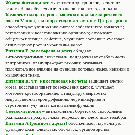
Железа бисглицинат
, участвует в эритропоэзе, в составе
гемоглобина обеспечивает транспорт кислорода в ткани.
Комплекс плацентарного морского коллагена розового
лосося V типа, гликопротеидов и эластина; Цитрат цинка
способствуют увеличению синтеза собственного коллагена;
регенерации и восстановлению организма; оказывают
общеукрепляющее действие, улучшают состояние суставов,
стимулируют рост и укрепление волос.
Витамин Е (токоферола ацетат)
обладает
антиоксидантными свойствами, поддерживает стабильность
эритроцитов, предупреждает гемолиз; оказывает
положительное влияние на функции половых желез, нервной и
мышечной ткани.
Витамин В3/РР (никотиновая кислота)
защищает клетки
мозга, восстанавливает повреждения клеток, улучшает
мозговое кровообращение. Стимулируя выработку
нейротрансмиттеров дофамина, норэпинефрина и
серотонина, улучшает когнитивные функции.
Селенометионин
– антиоксидант, борется со свободными
радикалами, предупреждая повреждение клеточных мембран.
Витамин А (ретинола ацетат)
обеспечивает нормальную
функцию кожи, слизистых оболочек, органов зрения.