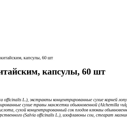
китайским, капсулы, 60 шт
итайским, капсулы, 60 шт
a officinalis L.), экстракты концентрированные сухие корней лопу
трированные сухие травы манжетки обыкновенной (Alchemilla vulga
 кислота, сухой концентрированный сок плодов клюквы обыкновен
арственного (Salvia officinalis L.), изофлавоны сои, стеарат магн