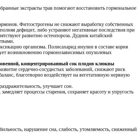
бранные экстракты трав помогают восстановить гормональное
гормонов. Фитоэстрогены не снижают выработку собственных
сполняя дефицит, либо устраняют негативные последствия при
епятствуют развитию остеопороза. Дудник китайский
твами.
оксикацию организма. Полисахарид инулин в составе корня
твует возникновению гормонозависимых опухолевых
новенной, концентрированный сок плодов клюквы
азвитие сердечно-сосудистых заболеваний, снижают риск
аланс, благотворно воздействует на вегетативную нервную
аздражительность, улучшает сон.
замедляет процессы старения, сохраняет красоту и упругость
бильность, нарушение сна, слабость, утомляемость, сниженный