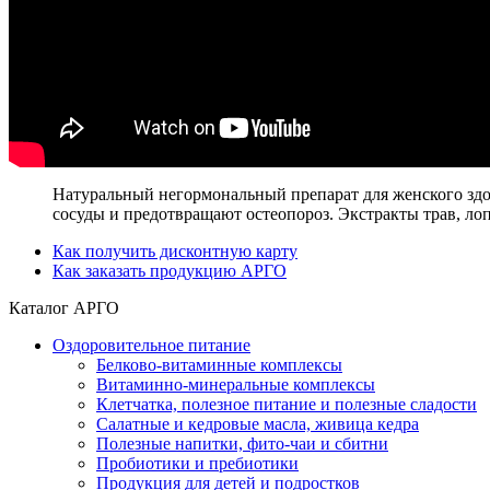
Натуральный негормональный препарат для женского здо
сосуды и предотвращают остеопороз. Экстракты трав, ло
Как получить дисконтную карту
Как заказать продукцию АРГО
Каталог АРГО
Оздоровительное питание
Белково-витаминные комплексы
Витаминно-минеральные комплексы
Клетчатка, полезное питание и полезные сладости
Салатные и кедровые масла, живица кедра
Полезные напитки, фито-чаи и сбитни
Пробиотики и пребиотики
Продукция для детей и подростков