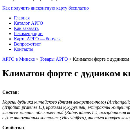
Как получить дисконтную карту бесплатно
Главная
Каталог АРГО
Как заказать
Рекомендации
Карта АРГО — бонусы
Вопрос-ответ
Контакты
АРГО в Минске
>
Товары АРГО
>
Климатон форте с дудником 
Климатон форте с дудником к
Состав:
Корень дудника китайского (дягиля лекарственного) (Archangelic
(Trifolium pratense L.), крахмал кукурузный, экстракты концен
листьев малины обыкновенной (Rubus idaeus L.), аскорбиновая
сухие виноградных косточек (Vitis vinifera), листьев шалфея лек
Свойства: