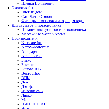
Пленка Полимедэл
Экология быта
Чистый дом
Сад, Дача, Огород
Фильтры и минерализаторы для воды
Для суставов и позвоночника
Питание для суставов и позвоночника
Массажные масла и крема
Производители
Nutricare Int.
Алтом-Консульт
Апифарм
АРГО ЭМ-1
Биакс
Биолит
Быкова В.В.
ВекторПро
ВПК
Дон
Дэльфа
Интеллект-К
Ляпко
Марианна
НИИ ЛОП и НТ
Новь