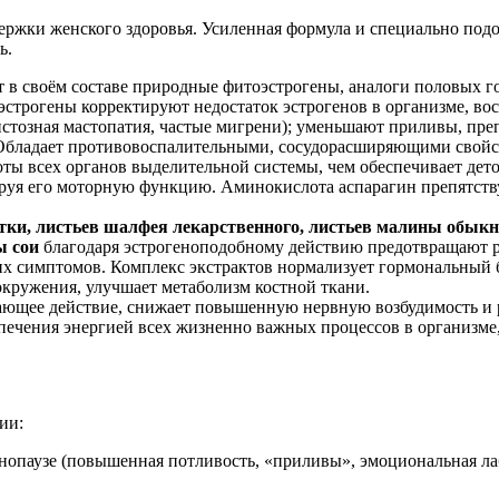
ржки женского здоровья. Усиленная формула и специально подо
ь.
 в своём составе природные фитоэстрогены, аналоги половых 
эстрогены корректируют недостаток эстрогенов в организме, во
кистозная мастопатия, частые мигрени); уменьшают приливы, пр
 Обладает противовоспалительными, сосудорасширяющими свойс
ты всех органов выделительной системы, чем обеспечивает дет
лируя его моторную функцию. Аминокислота аспарагин препятс
тки, листьев шалфея лекарственного, листьев малины обык
ы сои
благодаря эстрогеноподобному действию предотвращают р
х симптомов. Комплекс экстрактов нормализует гормональный б
окружения, улучшает метаболизм костной ткани.
ающее действие, снижает повышенную нервную возбудимость и р
ечения энергией всех жизненно важных процессов в организме, 
ии:
менопаузе (повышенная потливость, «приливы», эмоциональная ла