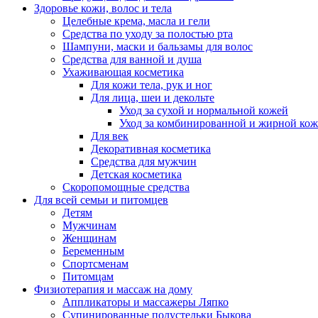
Здоровье кожи, волос и тела
Целебные крема, масла и гели
Средства по уходу за полостью рта
Шампуни, маски и бальзамы для волос
Средства для ванной и душа
Ухаживающая косметика
Для кожи тела, рук и ног
Для лица, шеи и декольте
Уход за сухой и нормальной кожей
Уход за комбинированной и жирной ко
Для век
Декоративная косметика
Средства для мужчин
Детская косметика
Скоропомощные средства
Для всей семьи и питомцев
Детям
Мужчинам
Женщинам
Беременным
Спортсменам
Питомцам
Физиотерапия и массаж на дому
Аппликаторы и массажеры Ляпко
Супинированные полустельки Быкова