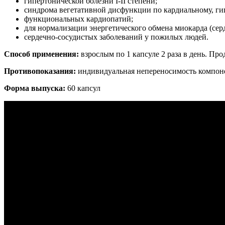
гипертонической болезни I-II степени;
синдрома вегетативной дисфункции по кардиальному, ги
функциональных кардиопатий;
для нормализации энергетического обмена миокарда (се
сердечно-сосудистых заболеваний у пожилых людей.
Способ применения:
взрослым по 1 капсуле 2 раза в день. Пр
Противопоказания:
индивидуальная непереносимость компоне
Форма выпуска:
60 капсул