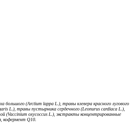
ха большого (Arctium lappa L.), травы клевера красного лугового
ris L.), травы пустырника сердечного (Leonurus cardiaca L.),
ной (Vaccinium oxycoccus L.), экстракты концентрированные
ия, кофермент Q10.