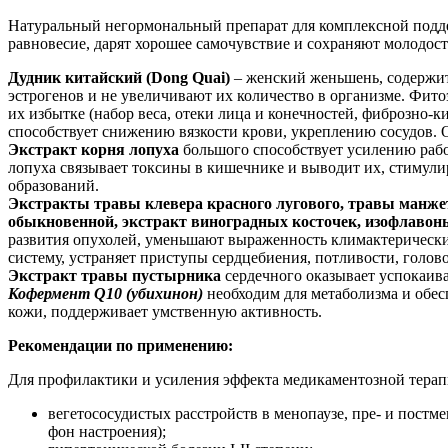
Натуральный негормональный препарат для комплексной подде
равновесие, дарят хорошее самочувствие и сохраняют молодост
Дудник китайский (Dong Quai)
– женский женьшень, содержит
эстрогенов и не увеличивают их количество в организме. Фито
их избытке (набор веса, отеки лица и конечностей, фиброзно-
способствует снижению вязкости крови, укреплению сосудов.
Экстракт корня лопуха
большого способствует усилению рабо
лопуха связывает токсины в кишечнике и выводит их, стиму
образований.
Экстракты травы клевера красного лугового, травы манже
обыкновенной, экстракт виноградных косточек, изофлавон
развития опухолей, уменьшают выраженность климактерически
систему, устраняет приступы сердцебиения, потливости, голов
Экстракт травы пустырника
сердечного оказывает успокаив
Кофермент Q10 (убихинон)
необходим для метаболизма и обесп
кожи, поддерживает умственную активность.
Рекомендации по применению:
Для профилактики и усиления эффекта медикаментозной терап
вегетососудистых расстройств в менопаузе, пре- и пост
фон настроения);