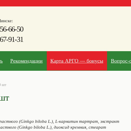
инске:
56-66-50
67-91-31
ть
Рекомендации
Карта АРГО — бонусы
Вопрос-
0 шт
 шт
пастного (Ginkgo biloba L.), L-карнитин тартрат, экстракт
астного (Ginkgo biloba L.), диоксид кремния, стеарат