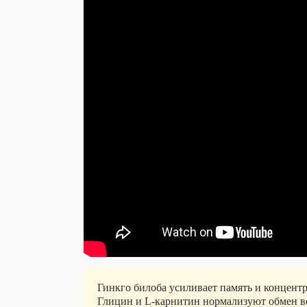
Гинкго билоба усиливает память и концентр
Глицин и L-карнитин нормализуют обмен ве