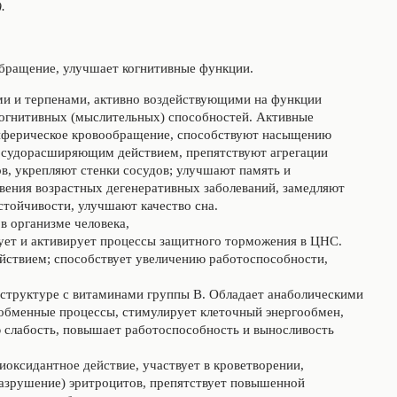
.
бращение, улучшает когнитивные функции.
ми и терпенами, активно воздействующими на функции
огнитивных (мыслительных) способностей. Активные
риферическое кровообращение, способствуют насыщению
сосудорасширяющим действием, препятствуют агрегации
в, укрепляют стенки сосудов; улучшают память и
вения возрастных дегенеративных заболеваний, замедляют
тойчивости, улучшают качество сна.
в организме человека,
зует и активирует процессы защитного торможения в ЦНС.
йствием; способствует увеличению работоспособности,
 структуре с витаминами группы В. Обладает анаболическими
обменные процессы, стимулирует клеточный энергообмен,
слабость, повышает работоспособность и выносливость
иоксидантное действие, участвует в кроветворении,
разрушение) эритроцитов, препятствует повышенной