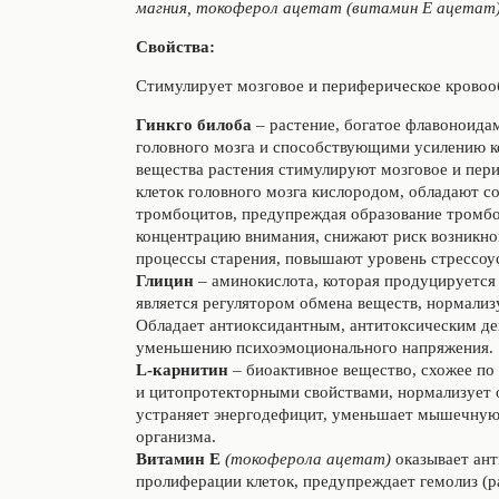
магния, токоферол ацетат (витамин Е ацетат)
Свойства:
Стимулирует мозговое и периферическое кровоо
Гинкго билоба
– растение, богатое флавоноида
головного мозга и способствующими усилению к
вещества растения стимулируют мозговое и пе
клеток головного мозга кислородом, обладают 
тромбоцитов, предупреждая образование тромбо
концентрацию внимания, снижают риск возникно
процессы старения, повышают уровень стрессоус
Глицин
– аминокислота, которая продуцируется 
является регулятором обмена веществ, нормали
Обладает антиоксидантным, антитоксическим де
уменьшению психоэмоционального напряжения.
L
-карнитин
–
биоактивное вещество, схожее по
и цитопротекторными свойствами, нормализует 
устраняет энергодефицит, уменьшает мышечную 
организма.
Витамин Е
(токоферола ацетат)
оказывает ант
пролиферации клеток, предупреждает гемолиз (