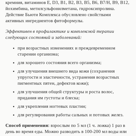
кремния, витаминов Е, D3, В1, В2, В3, В5, В6, В7/Н, В9, В12,
йохимбина, метилсульфонилметана, гидроксипролина.
Действие Бьюти Комплекса обусловлено свойствами
активных ингредиентов фитоформулы.
Эффективен в профилактике и комплексной терапии
следующих состояний и заболеваний:
при возрастных изменениях и преждевременном
старении организма;
для хорошего состояния всего организма;
для улучшения внешнего вида кожи (сохранения
упругости и эластичности, устранения возрастных
пигментных пятен, дефектов кожи);
для улучшения общей структуры и роста волос,
придания им густоты и блеска;
для укрепления ногтевых пластин;
для регулирования работы сальных и потовых желез.
Способ применения
:
взрослым по 5 мл (1 ч. ложка) 1 раз в
день во время еды. Можно разводить в 100-200 мл воды или