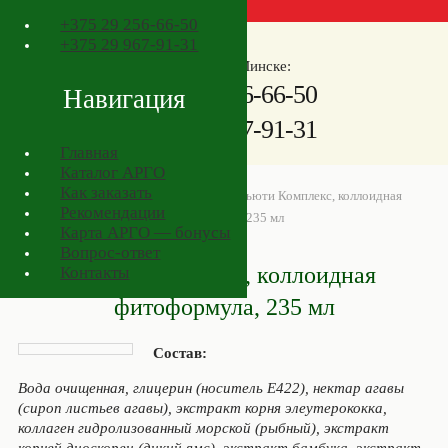
+375
29 256-66-50
+375
29 967-91-31
Телефоны в Минске:
+375
29 256-66-50
Навигация
+375
29 967-91-31
Главная
Каталог АРГО
Как заказать
АРГО в Минске
>
Товары АРГО
>
Бьюти Комплекс, коллоидная
Рекомендации
фитоформула, 235 мл
Карта АРГО — бонусы
Вопрос-ответ
Бьюти Комплекс, коллоидная
Контакты
фитоформула, 235 мл
Состав:
Вода очищенная, глицерин (носитель Е422), нектар агавы
(сироп листьев агавы), экстракт корня элеутерококка,
коллаген гидролизованный морской (рыбный), экстракт