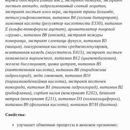
корней диоскореи (дикий ямс), экстракт бамбука, экстракт
листьев авокадо, гидролизованный соевый лецитин,
экстракт листьев алоэ вера, экстракт травы йохимбе,
метилсульфонилметан, витамин В4 (холина битартрат),
лимонная кислота (регулятор кислотности Е330), витамин
Е (альфа-токоферола ацетат), ароматизатор пищевой
«груша», витамин В8 (инозит), экстракт кожуры
померанца, экстракт слоевища фукуса, витамин В3
(ниацин), гиалуроновая кислота среднемолекулярная,
ксантановая камедь (загуститель Е415), экстракт листьев
гамамелиса виргинского, витамин В12 (цианокобаламин),
железа бисглицинат, цинка цитрат, витамин В5
(пантотеновая кислота), витамин В6 (пиридоксина
гидрохлорид), меди глюконат, витамин В10
(парааминобензойная кислота), экстракт косточек
винограда, витамин В1 (тиамина гидрохлорид), витамин В2
(рибофлавин), сорбат калия (консервант Е202), бензоат
натрия (консервант Е211), витамин D3 (холекальциферол),
витамин В9 (фолиевая кислота), витамин В7/Н (биотин).
Свойства:
улучшает обменные процессы в женском организме;