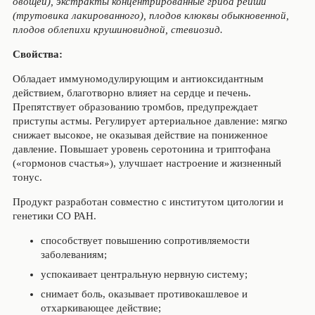
овощей), экстракты концентрированные гриба рейши
(трутовика лакированного), плодов клюквы обыкновенной,
плодов облепихи крушиновидной, стевиозид.
Свойства:
Обладает иммуномодулирующим и антиоксидантным
действием, благотворно влияет на сердце и печень.
Препятствует образованию тромбов, предупреждает
приступы астмы. Регулирует артериальное давление: мягко
снижает высокое, не оказывая действие на пониженное
давление. Повышает уровень серотонина и триптофана
(«гормонов счастья»), улучшает настроение и жизненный
тонус.
Продукт разработан совместно с институтом цитологии и
генетики СО РАН.
способствует повышению сопротивляемости
заболеваниям;
успокаивает центральную нервную систему;
снимает боль, оказывает противокашлевое и
отхаркивающее действие;