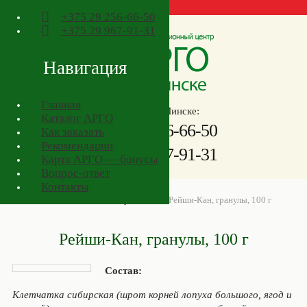
+375
29 256-66-50
+375
29 967-91-31
Навигация
Главная
Телефоны в Минске:
Каталог АРГО
+375
29 256-66-50
Как заказать
Рекомендации
+375
29 967-91-31
Карта АРГО — бонусы
Вопрос-ответ
Контакты
АРГО в Минске
>
Товары АРГО
>
Рейши-Кан, гранулы, 100 г
Рейши-Кан, гранулы, 100 г
Состав
:
Клетчатка сибирская (шрот корней лопуха большого, ягод и