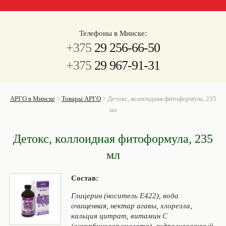
Телефоны в Минске:
+375
29 256-66-50
+375
29 967-91-31
АРГО в Минске
>
Товары АРГО
>
Детокс, коллоидная фитоформула, 235
мл
Детокс, коллоидная фитоформула, 235
мл
Состав:
Глицерин (носитель Е422), вода
очищенная, нектар агавы, хлорелла,
кальция цитрат, витамин С