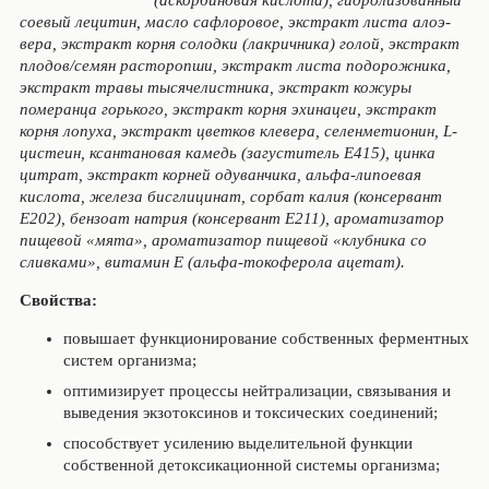
(аскорбиновая кислота), гидролизованный
соевый лецитин, масло сафлоровое, экстракт листа алоэ-
вера, экстракт корня солодки (лакричника) голой, экстракт
плодов/семян расторопши, экстракт листа подорожника,
экстракт травы тысячелистника, экстракт кожуры
померанца горького, экстракт корня эхинацеи, экстракт
корня лопуха, экстракт цветков клевера, селенметионин, L-
цистеин, ксантановая камедь (загуститель Е415), цинка
цитрат, экстракт корней одуванчика, альфа-липоевая
кислота, железа бисглицинат, сорбат калия (консервант
Е202), бензоат натрия (консервант Е211), ароматизатор
пищевой «мята», ароматизатор пищевой «клубника со
сливками», витамин Е (альфа-токоферола ацетат).
Свойства:
повышает функционирование собственных ферментных
систем организма;
оптимизирует процессы нейтрализации, связывания и
выведения экзотоксинов и токсических соединений;
способствует усилению выделительной функции
собственной детоксикационной системы организма;