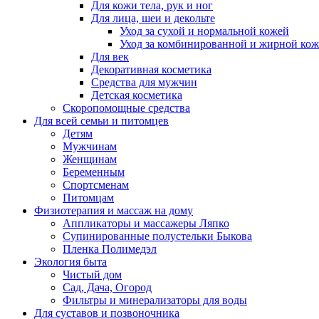
Для кожи тела, рук и ног
Для лица, шеи и декольте
Уход за сухой и нормальной кожей
Уход за комбинированной и жирной ко
Для век
Декоративная косметика
Средства для мужчин
Детская косметика
Скоропомощные средства
Для всей семьи и питомцев
Детям
Мужчинам
Женщинам
Беременным
Спортсменам
Питомцам
Физиотерапия и массаж на дому
Аппликаторы и массажеры Ляпко
Супинированные полустельки Быкова
Пленка Полимедэл
Экология быта
Чистый дом
Сад, Дача, Огород
Фильтры и минерализаторы для воды
Для суставов и позвоночника