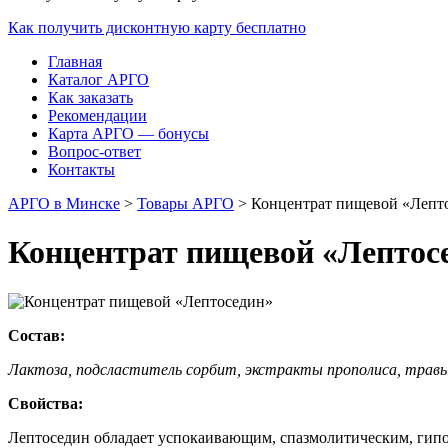
Как получить дисконтную карту бесплатно
Главная
Каталог АРГО
Как заказать
Рекомендации
Карта АРГО — бонусы
Вопрос-ответ
Контакты
АРГО в Минске
>
Товары АРГО
>
Концентрат пищевой «Лепто
Концентрат пищевой «Лептосе
Состав:
Лактоза, подсластитель сорбит, экстракты прополиса, травы
Свойства:
Лептоседин обладает успокаивающим, спазмолитическим, гипо