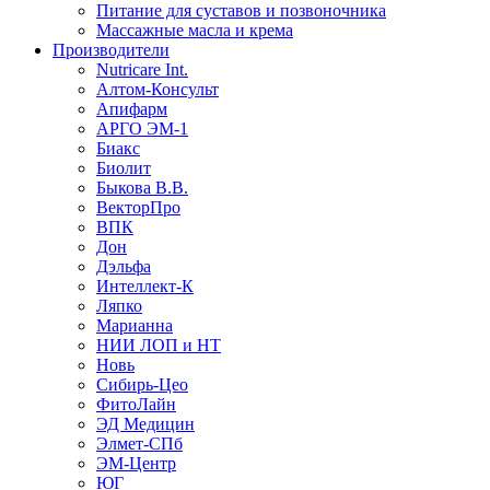
Питание для суставов и позвоночника
Массажные масла и крема
Производители
Nutricare Int.
Алтом-Консульт
Апифарм
АРГО ЭМ-1
Биакс
Биолит
Быкова В.В.
ВекторПро
ВПК
Дон
Дэльфа
Интеллект-К
Ляпко
Марианна
НИИ ЛОП и НТ
Новь
Сибирь-Цео
ФитоЛайн
ЭД Медицин
Элмет-СПб
ЭМ-Центр
ЮГ