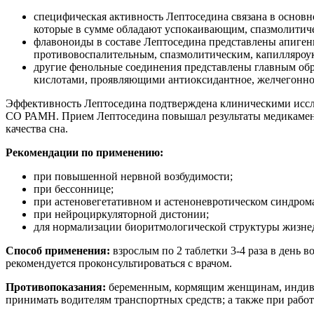
специфическая активность Лептоседина связана в основн
которые в сумме обладают успокаивающим, спазмолитич
флавоноиды в составе Лептоседина представлены апиген
противовоспалительным, спазмолитическим, капилляро
другие фенольные соединения представлены главным обр
кислотами, проявляющими антиоксидантное, желчегонное
Эффективность Лептоседина подтверждена клиническими исс
СО РАМН. Прием Лептоседина повышал результаты медикаменто
качества сна.
Рекомендации по применению:
при повышенной нервной возбудимости;
при бессоннице;
при астеновегетативном и астеноневротическом синдром
при нейроциркуляторной дистонии;
для нормализации биоритмологической структуры жизнед
Способ применения:
взрослым по 2 таблетки 3-4 раза в день
рекомендуется проконсультироваться с врачом.
Противопоказания:
беременным, кормящим женщинам, индивид
принимать водителям транспортных средств; а также при раб