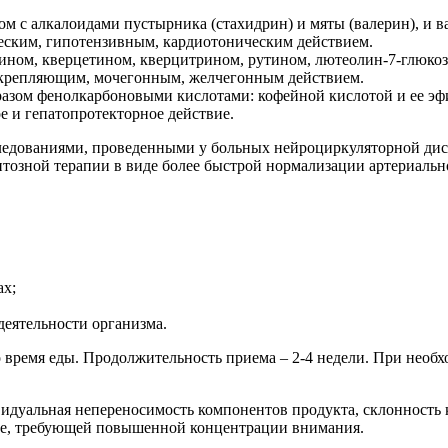
ом с алкалоидами пустырника (стахидрин) и мяты (валерин), и 
еским, гипотензивным, кардиотоническим действием.
ином, кверцетином, кверцитрином, рутином, лютеолин-7-глюкоз
укрепляющим, мочегонным, желчегонным действием.
азом фенолкарбоновыми кислотами: кофейной кислотой и ее эфи
 и гепатопротекторное действие.
ледованиями, проведенными у больных нейроциркуляторной ди
зной терапии в виде более быстрой нормализации артериально
ах;
еятельности организма.
 во время еды. Продолжительность приема – 2-4 недели. При не
уальная непереносимость компонентов продукта, склонность к
оте, требующей повышенной концентрации внимания.