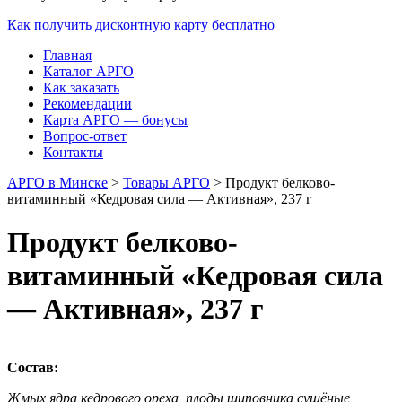
Как получить дисконтную карту бесплатно
Главная
Каталог АРГО
Как заказать
Рекомендации
Карта АРГО — бонусы
Вопрос-ответ
Контакты
АРГО в Минске
>
Товары АРГО
>
Продукт белково-
витаминный «Кедровая сила — Активная», 237 г
Продукт белково-
витаминный «Кедровая сила
— Активная», 237 г
Состав:
Жмых ядра кедрового ореха, плоды шиповника сушёные