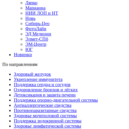
Ляпко
Марианна
НИИ ЛОП и НТ
Новь
Сибирь-Цео
ФитоЛайн
ЭД Медицин
Элмет-СПб
ЭМ-Центр
ЮГ
Новинки
По направлениям
Здоровый желудок
Укрепление иммунитета
Поддержка сердца и сосудов
Оздоровление бронхов и лёгких
Детоксикация и защита печени
Поддержка опорно-двигательной системы
Антиаллергические средства
Противопаразитарные средства
Здоровье мочеполовой системы
Поддержка эндокринной системы
Здоровье лимфатической системы