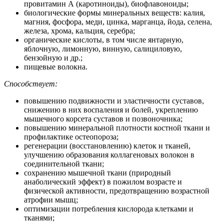
провитамин А (каротиноиды), биофлавоноиды;
биологические формы минеральных веществ: калия,
магния, фосфора, меди, цинка, марганца, йода, селена,
железа, хрома, кальция, серебра;
органические кислоты, в том числе янтарную,
яблочную, лимонную, винную, салициловую,
бензойную и др.;
пищевые волокна.
Способствует:
повышению подвижности и эластичности суставов,
снижению в них воспаления и болей, укреплению
мышечного корсета суставов и позвоночника;
повышению минеральной плотности костной ткани и
профилактике остеопороза;
регенерации (восстановлению) клеток и тканей,
улучшению образования коллагеновых волокон в
соединительной ткани;
сохранению мышечной ткани (природный
анаболический эффект) в пожилом возрасте и
физической активности, предотвращению возрастной
атрофии мышц;
оптимизации потребления кислорода клетками и
тканями;