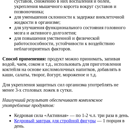
суставов, снижению в них воспаления и болей,
укрепления мышечного корсета вокруг суставов и
позвоночника;
для уменьшения склонности к задержке внеклеточной
жидкости в организме;
для улучшения функционального состояния головного
мозга и активного долголетия;
для повышения умственной и физической
работоспособности, устойчивости к воздействию
неблагоприятных факторов.
Способ применения:
продукт можно принимать, запивая
водой, чаем, соком и т.д., использовать для приготовления
коктейля на основе кисломолочных напитков, добавлять в
каши, салаты, творог, йогурт, мороженое и т.д.
Для укрепления защитных сил организма употреблять не
менее 3-х столовых ложек в сутки.
Наилучший результат обеспечивает комплексное
употребление продуктов:
Кедровая сила «Активная» — по 1-2 ч.л. три раза в день.
Кедровый завтрак для стройной фигуры
— 1 порция в
день.