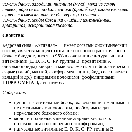
измельчённые, зародыши пшеницы (мука), мука из семян
тыквы, ядро семян подсолнечника (дроблёное), ягоды ежевики
сушёные измельчённые, ягоды черёмухи сушёные
измельчённые, ягоды брусники сушёные измельчённые,
эритритол, аскорбиновая кислота.
Свойства:
Кедровая сила «Активная» — имеет богатый биохимический
состав, является концентратом полноценного растительного
белка с биодоступностью 95% в сочетании с натуральными
витаминами (E, D, K, C, PP, группы В, провитамин А,
биофлавоноиды), микро- и макроэлементами в биологической
форме (калий, магний, фосфор, медь, цинк, йод, селен, железо,
кальций и др.), пищевыми волокнами, фосфолипидами,
ПНЖК ОМЕГА-3, лецитином.
Содержит:
ценный растительный белок, включающий заменимые и
незаменимые аминокислоты, необходимые для
нормального белкового обмена;
моно- и полиненасыщенные жирные кислоты в
оптимальном соотношении с токоферолами;
натуральные витамины: Е, D, К, С, РР, группы В,