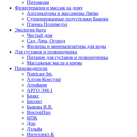
Питомцам
Физиотерапия и массаж на дому
Аппликаторы и массажеры Ляпко
Супинированные полустельки Быкова
Пленка Полимедэл
Экология быта
Чистый дом
Сад, Дача, Огород
Фильтры и минерализаторы для воды
Для суставов и позвоночника
Питание для суставов и позвоночника
Массажные масла и крема
Производители
Nutricare Int.
Алтом-Консульт
Апифарм
АРГО ЭМ-1
Биакс
Биолит
Быкова В.В.
ВекторПро
ВПК
Дон
Дэльфа
Интеллект-К