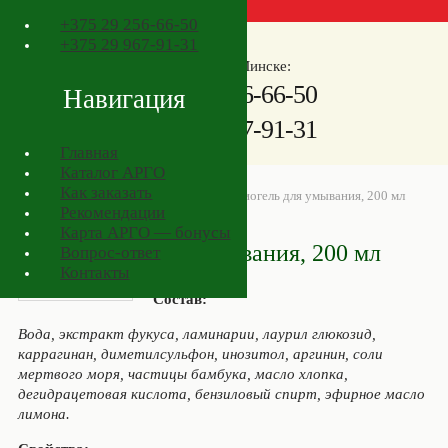
+375
29 256-66-50
+375
29 967-91-31
Телефоны в Минске:
+375
29 256-66-50
Навигация
+375
29 967-91-31
Главная
Каталог АРГО
Как заказать
АРГО в Минске
>
Товары АРГО
>
Биогель для умывания, 200 мл
Рекомендации
Карта АРГО — бонусы
Биогель для умывания, 200 мл
Вопрос-ответ
Контакты
Состав:
Вода, экстракт фукуса, ламинарии, лаурил глюкозид,
каррагинан, диметилсульфон, инозитол, аргинин, соли
мертвого моря, частицы бамбука, масло хлопка,
дегидрацетовая кислота, бензиловый спирт, эфирное масло
лимона.