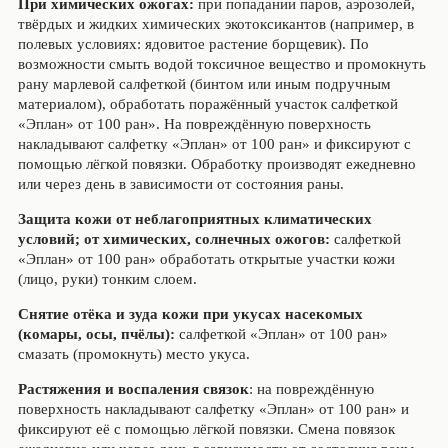
При химических ожогах
:
при попадании паров, аэрозолей,
твёрдых и жидких химических экотоксикантов (например, в
полевых условиях: ядовитое растение борщевик). По
возможности смыть водой токсичное вещество и промокнуть
рану марлевой салфеткой (бинтом или иным подручным
материалом), обработать поражённый участок салфеткой
«Эплан» от 100 ран». На повреждённую поверхность
накладывают салфетку «Эплан» от 100 ран» и фиксируют с
помощью лёгкой повязки. Обработку производят ежедневно
или через день в зависимости от состояния раны.
Защита кожи от неблагоприятных климатических
условий; от химических, солнечных ожогов:
салфеткой
«Эплан» от 100 ран» обработать открытые участки кожи
(лицо, руки) тонким слоем.
Снятие отёка и зуда кожи при укусах насекомых
(комары, осы, пчёлы):
салфеткой «Эплан» от 100 ран»
смазать (промокнуть) место укуса.
Растяжения и воспаления связок
: на повреждённую
поверхность накладывают салфетку «Эплан» от 100 ран» и
фиксируют её с помощью лёгкой повязки. Смена повязок