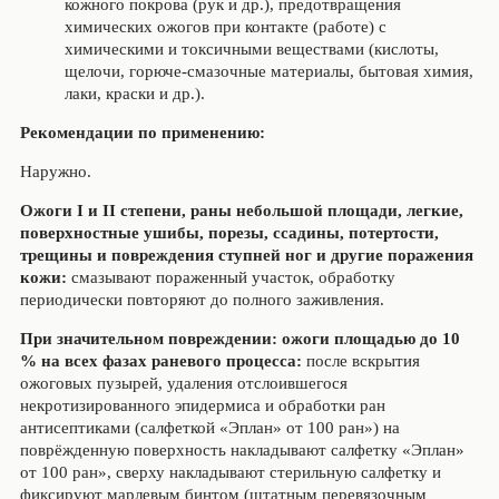
кожного покрова (рук и др.), предотвращения
химических ожогов при контакте (работе) с
химическими и токсичными веществами (кислоты,
щелочи, горюче-смазочные материалы, бытовая химия,
лаки, краски и др.).
Рекомендации по применению:
Наружно.
Ожоги I и II степени, раны небольшой площади, легкие,
поверхностные ушибы, порезы, ссадины, потертости,
трещины и повреждения ступней ног и другие поражения
кожи:
смазывают пораженный участок, обработку
периодически повторяют до полного заживления.
При значительном повреждении: ожоги площадью до 10
% на всех фазах раневого процесса:
после вскрытия
ожоговых пузырей, удаления отслоившегося
некротизированного эпидермиса и обработки ран
антисептиками (салфеткой «Эплан» от 100 ран») на
поврёжденную поверхность накладывают салфетку «Эплан»
от 100 ран», сверху накладывают стерильную салфетку и
фиксируют марлевым бинтом (штатным перевязочным