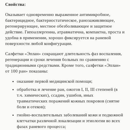
Свойства:
Оказывает одновременно выраженное антимикробное,
бактерицидное, бактериостатическое, ранозаживляющее,
регенерирующее, местное обезболивающее и защитное
действие. Гипоаллергенна, атравматична, компактна, проста и
удобна в применении, хорошо фиксируется на раневой
поверхности любой конфигурации.
Салфетки «Эплан» сокращают длительность фаз воспаления,
регенерации и сроки лечения больных по сравнению с
традиционными средствами. Кроме того, салфетки «Эплан»
от 100 ран» показаны:
оказание первой медицинской помощи;
обработка и лечение ран, ожогов I, II, III степеней (в
т.ч. химических), ссадин, ушибов, иных
травматических поражений кожных покровов (снятие
боли и отеков);
гнойно-воспалительных заболеваний кожи и подкожной
клетчатки различной локализации и этиологии во всех
фазах раневого процесса;