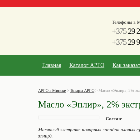
Телефоны в М
+375
29 2
+375
29 9
Главная
Каталог АРГО
Как заказа
АРГО в Минске
>
Товары АРГО
>
Масло «Эплир», 2% экс
Масло «Эплир», 2% экстр
Состав:
Масляный экстракт полярных липидов иловых с
эплир).