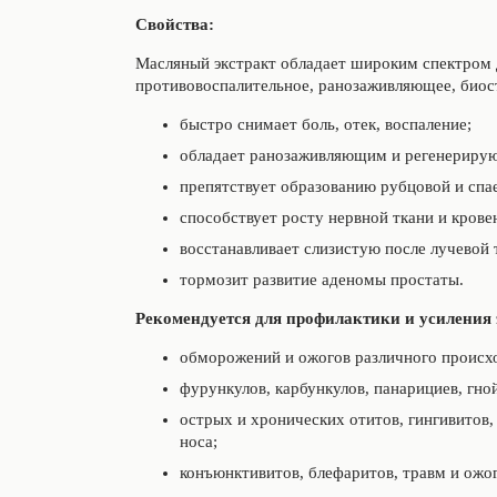
Свойства:
Масляный экстракт обладает широким спектром д
противовоспалительное, ранозаживляющее, биос
быстро снимает боль, отек, воспаление;
обладает ранозаживляющим и регенериру
препятствует образованию рубцовой и спа
способствует росту нервной ткани и крове
восстанавливает слизистую после лучевой 
тормозит развитие аденомы простаты.
Рекомендуется для профилактики и усиления
обморожений и ожогов различного происхо
фурункулов, карбункулов, панарициев, гно
острых и хронических отитов, гингивитов,
носа;
конъюнктивитов, блефаритов, травм и ожог