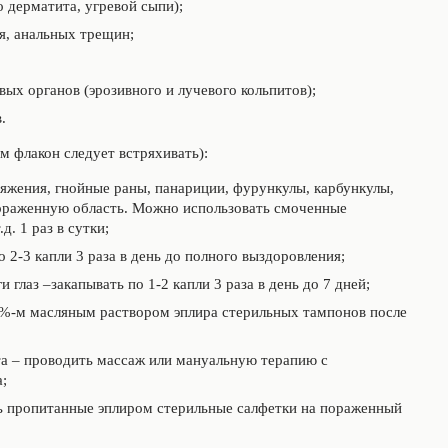
о дерматита, угревой сыпи);
я, анальных трещин;
ых органов (эрозивного и лучевого кольпитов);
.
 флакон следует встряхивать):
яжения, гнойные раны, панариции, фурункулы, карбункулы,
пораженную область. Можно использовать смоченные
д. 1 раз в сутки;
о 2-3 капли 3 раза в день до полного выздоровления;
глаз –закапывать по 1-2 капли 3 раза в день до 7 дней;
2%-м масляным раствором эплира стерильных тампонов после
та – проводить массаж или мануальную терапию с
;
ь пропитанные эплиром стерильные салфетки на пораженный