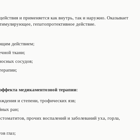
ействия и применяется как внутрь, так и наружно. Оказывает
тимулирующее, гепатопротективное действие.
ющим действием;
ечной ткани;
носных сосудов;
терапии;
 эффекта медикаментозной терапии
:
ждения и степени, трофических язв;
йных ран;
 стоматитов, прочих воспалений и заболеваний уха, горла,
ов глаз;