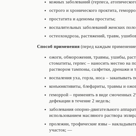
кожных заболеваний (герпеса, атопическог
острого и хронического проктита, геморро
простатита и аденомы простаты;
воспалительных заболеваний женских полов
остеохондроза, растяжений, травм, ушибов
Способ применения
(перед каждым применением
ожоги, обморожения, травмы, ушибы, раст
стоматиты, герпес – наносить местно на 
раствором тампоны, салфетки, дренажи и т.
воспаления уха, горла, носа – закапывать п
конъюнктивиты, блефариты, травмы и ожоги 
геморрой – применять в виде смоченных 
дефекации в течение 2 недель;
заболевания опорно-двигательного аппара
использованием масляного раствора эплира
пролежни, трофические язвы – накладыват
участок; —