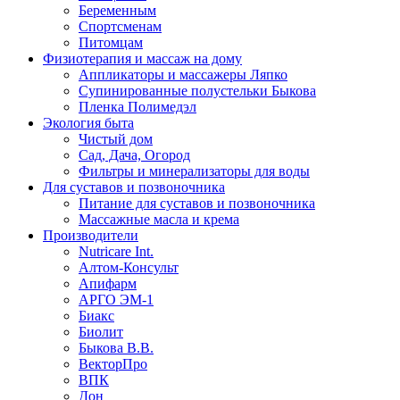
Беременным
Спортсменам
Питомцам
Физиотерапия и массаж на дому
Аппликаторы и массажеры Ляпко
Супинированные полустельки Быкова
Пленка Полимедэл
Экология быта
Чистый дом
Сад, Дача, Огород
Фильтры и минерализаторы для воды
Для суставов и позвоночника
Питание для суставов и позвоночника
Массажные масла и крема
Производители
Nutricare Int.
Алтом-Консульт
Апифарм
АРГО ЭМ-1
Биакс
Биолит
Быкова В.В.
ВекторПро
ВПК
Дон