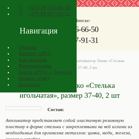
+375
29 256-66-50
+375
29 967-91-31
Телефоны в Минске:
+375
29 256-66-50
Навигация
+375
29 967-91-31
Главная
Каталог АРГО
Как заказать
АРГО в Минске
>
Товары АРГО
>
Аппликатор Ляпко «Стелька
Рекомендации
игольчатая», размер 37-40, 2 шт
Карта АРГО — бонусы
Вопрос-ответ
Аппликатор Ляпко «Стелька
Контакты
игольчатая», размер 37-40, 2 шт
Состав:
Аппликатор представляет собой эластичную резиновую
пластину в форме стельки c закрепленными на ней иглами из
необходимых для организма металлов: цинка, меди, железа,