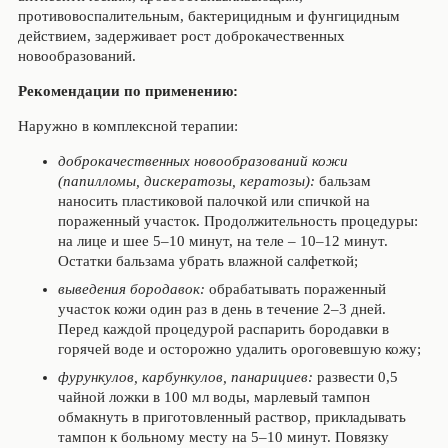
противовоспалительным, бактерицидным и фунгицидным
действием, задерживает рост доброкачественных
новообразований.
Рекомендации по применению:
Наружно в комплексной терапии:
доброкачественных новообразований кожи
(папилломы, дискератозы, кера­тозы):
бальзам
наносить пластиковой палочкой или спичкой на
пораженный участок. Продолжительность проце­дуры:
на лице и шее 5–10 минут, на теле – 10–12 минут.
Остатки бальзама убрать влажной салфеткой;
выведения бородавок:
обрабатывать пораженный
участок кожи один раз в день в течение 2–3 дней.
Перед каж­дой процедурой распарить бородавки в
горячей воде и осторожно удалить ороговевшую кожу;
фурункулов, карбункулов, панарициев:
развести 0,5
чайной ложки в 100 мл воды, марлевый тампон
обмакнуть в приготовленный раствор, приклады­вать
тампон к больному месту на 5–10 минут. Повязку