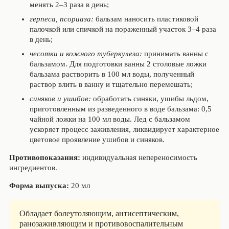
менять 2–3 раза в день;
герпеса, псориаза:
бальзам наносить пластиковой
палочкой или спичкой на пораженный участок 3–4 раза
в день;
чесотки и кожного туберкулеза:
при­нимать ванны с
бальзамом. Для подготовки ванны 2 столовые ложки
бальзама растворить в 100 мл воды, полученный
раствор влить в ванну и тщательно перемешать;
синяков и ушибов:
обработать синяки, ушибы льдом,
приготовленным из разведенного в воде бальзама: 0,5
чайной ложки на 100 мл воды. Лед с бальзамом
ускоряет процесс заживления, ликвидирует характерное
цве­товое проявление ушибов и синяков.
Противопоказания:
индивидуальная непереносимость
ингредиентов.
Форма выпуска:
20 мл
Обладает болеутоляющим, антисептическим,
ранозаживляющим и противовоспалительным