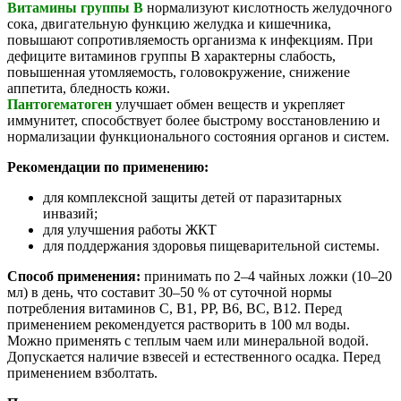
Витамины группы B
нормализуют кислотность желудочного
сока, двигательную функцию желудка и кишечника,
повышают сопротивляемость организма к инфекциям. При
дефиците витаминов группы B характерны слабость,
повышенная утомляемость, головокружение, снижение
аппетита, бледность кожи.
Пантогематоген
улучшает обмен веществ и укрепляет
иммунитет, способствует более быстрому восстановлению и
нормализации функционального состояния органов и систем.
Рекомендации по применению:
для комплексной защиты детей от паразитарных
инвазий;
для улучшения работы ЖКТ
для поддержания здоровья пищеварительной системы.
Способ применения:
принимать по 2–4 чайных ложки (10–20
мл) в день, что составит 30–50 % от суточной нормы
потребления витаминов С, В1, РР, В6, ВС, В12. Перед
применением рекомендуется растворить в 100 мл воды.
Можно применять с теплым чаем или минеральной водой.
Допускается наличие взвесей и естественного осадка. Перед
применением взболтать.