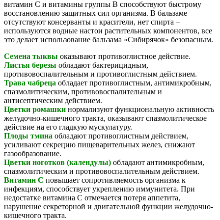
витамин С и витамины группы В способствуют быстрому
восстановлению защитных сил организма. В бальзаме
отсутствуют консерванты и красители, нет спирта –
используются водные настои растительных компонентов, все
это делает использование бальзама «Сибирячок» безопасным.
Семена тыквы
оказывают противоглистное действие.
Листья березы
обладают бактерицидным,
противовоспалительным и противоглистным действием.
Трава чабреца
обладает противоглистным, антимикробным,
спазмолитическим, противовоспалительным и
антисептическим действием.
Цветки ромашки
нормализуют функциональную активность
желудочно-кишечного тракта, оказывают спазмолитическое
действие на его гладкую мускулатуру.
Плоды тмина
обладают противоглистным действием,
усиливают секрецию пищеварительных желез, снижают
газообразование.
Цветки ноготков (календулы)
обладают антимикробным,
спазмолитическим и противовоспалительным действием.
Витамин С
повышает сопротивляемость организма к
инфекциям, способствует укреплению иммунитета. При
недостатке витамина С отмечается потеря аппетита,
нарушение секреторной и двигательной функции желудочно-
кишечного тракта.