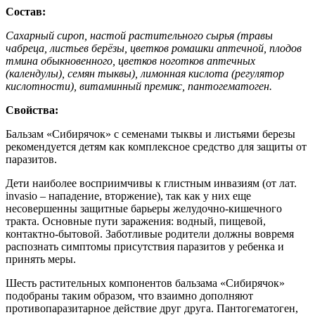
Состав:
Сахарный сироп, настой растительного сырья (травы
чабреца, листьев берёзы, цветков ромашки аптечной, плодов
тмина обыкновенного, цветков ноготков аптечных
(календулы), семян тыквы), лимонная кислота (регулятор
кислотности), витаминный премикс, пантогематоген.
Свойства:
Бальзам «Сибирячок» с семенами тыквы и листьями березы
рекомендуется детям как комплексное средство для защиты от
паразитов.
Дети наиболее восприимчивы к глистным инвазиям (от лат.
invasio – нападение, вторжение), так как у них еще
несовершенны защитные барьеры желудочно-кишечного
тракта. Основные пути заражения: водный, пищевой,
контактно-бытовой. Заботливые родители должны вовремя
распознать симптомы присутствия паразитов у ребенка и
принять меры.
Шесть растительных компонентов бальзама «Сибирячок»
подобраны таким образом, что взаимно дополняют
противопаразитарное действие друг друга. Пантогематоген,