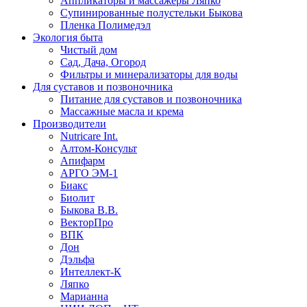
Аппликаторы и массажеры Ляпко
Супинированные полустельки Быкова
Пленка Полимедэл
Экология быта
Чистый дом
Сад, Дача, Огород
Фильтры и минерализаторы для воды
Для суставов и позвоночника
Питание для суставов и позвоночника
Массажные масла и крема
Производители
Nutricare Int.
Алтом-Консульт
Апифарм
АРГО ЭМ-1
Биакс
Биолит
Быкова В.В.
ВекторПро
ВПК
Дон
Дэльфа
Интеллект-К
Ляпко
Марианна