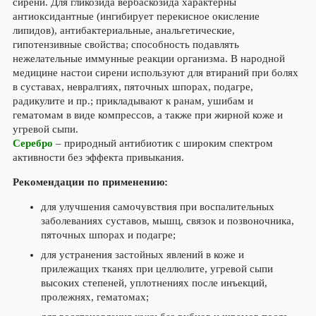
сирени. Для гликозида вербаскозида характерны
антиоксидантные (ингибирует перекисное окисление
липидов), антибактериальные, анальгетические,
гипотензивные свойства; способность подавлять
нежелательные иммунные реакции организма. В народной
медицине настои сирени используют для втираний при болях
в суставах, невралгиях, пяточных шпорах, подагре,
радикулите и пр.; прикладывают к ранам, ушибам и
гематомам в виде компрессов, а также при жирной коже и
угревой сыпи.
Серебро
– природный антибиотик с широким спектром
активности без эффекта привыкания.
Рекомендации по применению:
для улучшения самочувствия при воспалительных
заболеваниях суставов, мышц, связок и позвоночника,
пяточных шпорах и подагре;
для устранения застойных явлений в коже и
прилежащих тканях при целлюлите, угревой сыпи
высоких степеней, уплотнениях после инъекций,
пролежнях, гематомах;