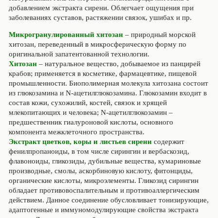
добавлением экстракта сирени. Облегчает ощущения при
заболеваниях суставов, растяжении связок, ушибах и пр.
Микрогранулированный хитозан
– природный морской
хитозан, переведенный в микросферическую форму по
оригинальной запатентованной технологии.
Хитозан
– натуральное вещество, добываемое из панцирей
крабов; применяется в косметике, фармацевтике, пищевой
промышленности. Биополимерная молекула хитозана состоит
из глюкозамина и N-ацетилглюкозамина. Глюкозамин входит в
состав кожи, сухожилий, костей, связок и хрящей
млекопитающих и человека; N-ацетилглюкозамин –
предшественник гиалуроновой кислоты, основного
компонента межклеточного пространства.
Экстракт цветков, коры и листьев сирени
содержит
фенилпропаноиды, в том числе сирингин и вербаскозид,
флавоноиды, гликозиды, дубильные вещества, кумариновые
производные, смолы, аскорбиновую кислоту, фитонциды,
органические кислоты, микроэлементы. Гликозид сирингин
обладает противовоспалительным и противоаллергическим
действием. Данное соединение обусловливает тонизирующие,
адаптогенные и иммуномодулирующие свойства экстракта