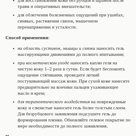
для восстановления кожи без рубцов и шрамов после
травм и оперативных вмешательств;
для облегчения болезненных ощущений при ушибах,
синяках, растяжении связок, мышечном
перенапряжении и усталости.
Способ применения:
на область суставов, мышцы и связки
наносить гель
массирующими движениями до полного впитывания;
при косметическом уходе
наносить каплю геля на
чистую кожу 1–2 раза в сутки. Если будет беспокоить
ощущение стягивания, проведите легкий
постукивающий массаж кожи. При сухой коже нанесите
предварительно на кончики пальцев ухаживающее
масло и крем;
для терапевтического воздействия
на поврежденные
кожу и слизистые наносите гель более толстым слоем.
Для безрубцового заживления подсушите гель до
формирования пленки. Обновляйте гелевое покрытие по
мере необходимости до полного заживления.