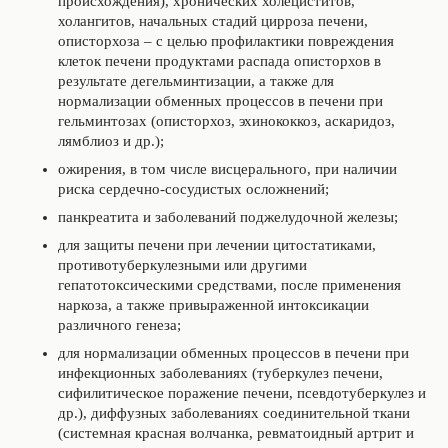
происхождения), хронических холециститов,
холангитов, начальных стадий цирроза печени,
описторхоза – с целью профилактики повреждения
клеток печени продуктами распада описторхов в
результате дегельминтизации, а также для
нормализации обменных процессов в печени при
гельминтозах (описторхоз, эхинококкоз, аскаридоз,
лямблиоз и др.);
ожирения, в том числе висцерального, при наличии
риска сердечно-сосудистых осложнений;
панкреатита и заболеваний поджелудочной железы;
для защиты печени при лечении цитостатиками,
противотуберкулезными или другими
гепатотоксическими средствами, после применения
наркоза, а также привыраженной интоксикации
различного генеза;
для нормализации обменных процессов в печени при
инфекционных заболеваниях (туберкулез печени,
сифилитическое поражение печени, псевдотуберкулез и
др.), диффузных заболеваниях соединительной ткани
(системная красная волчанка, ревматоидный артрит и