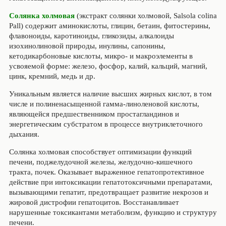
Солянка холмовая
(экстракт солянки холмовой, Salsola colina
Pall) содержит аминокислоты, глицин, бетаин, фитостерины,
флавоноиды, каротиноиды, гликозиды, алкалоиды
изохинолиновой природы, инулины, сапонины,
кетодикарбоновые кислоты, микро- и макроэлементы в
усвояемой форме: железо, фосфор, калий, кальций, магний,
цинк, кремний, медь и др.
Уникальным является наличие высших жирных кислот, в том
числе и полиненасыщенной гамма-линоленовой кислоты,
являющейся предшественником простагландинов и
энергетическим субстратом в процессе внутриклеточного
дыхания.
Солянка холмовая способствует оптимизации функций
печени, поджелудочной железы, желудочно-кишечного
тракта, почек. Оказывает выраженное гепатопротективное
действие при интоксикации гепатотоксичными препаратами,
вызывающими гепатит, предотвращает развитие некрозов и
жировой дистрофии гепатоцитов. Восстанавливает
нарушенные токсикантами метаболизм, функцию и структуру
печени.