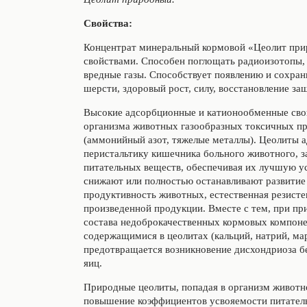
Свойства:
Концентрат минеральный кормовой «Цеолит пр
свойствами. Способен поглощать радиоизотопы,
вредные газы. Способствует появлению и сохран
шерсти, здоровый рост, силу, восстановление з
Высокие адсорбционные и катионообменные свой
организма животных газообразных токсичных пр
(аммонийный азот, тяжелые металлы). Цеолиты 
перистальтику кишечника больного животного, 
питательных веществ, обеспечивая их лучшую у
снижают или полностью останавливают развитие
продуктивность животных, естественная резисте
произведенной продукции. Вместе с тем, при при
состава недоброкачественных кормовых компонен
содержащимися в цеолитах (кальций, натрий, мар
предотвращается возникновение дисхондриоза б
яиц.
Природные цеолиты, попадая в организм животн
повышение коэффициентов усвояемости питательн