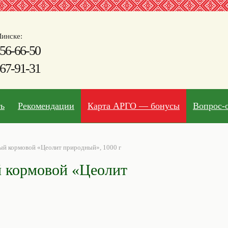
инске:
56-66-50
67-91-31
ть
Рекомендации
Карта АРГО — бонусы
Вопрос-
ый кормовой «Цеолит природный», 1000 г
 кормовой «Цеолит