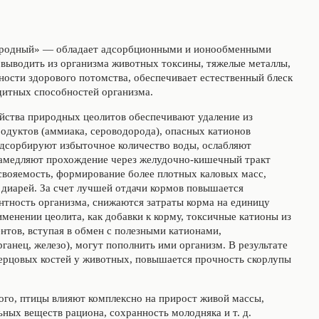
иродный» — обладает адсорбционными и ионообменными
 выводить из организма животных токсины, тяжелые металлы,
ности здорового потомства, обеспечивает естественный блеск
ащитных способностей организма.
ства природных цеолитов обеспечивают удаление из
одуктов (аммиака, сероводорода), опасных катионов
адсорбируют избыточное количество воды, ослабляют
замедляют прохождение через желудочно-кишечный тракт
свояемость, формирование более плотных каловых масс,
 диарей. За счет лучшей отдачи кормов повышается
нтность организма, снижаются затраты корма на единицу
менении цеолита, как добавки к корму, токсичные катионы из
тов, вступая в обмен с полезными катионами,
ганец, железо), могут пополнить ими организм. В результате
ерцовых костей у животных, повышается прочность скорлупы
ого, птицы влияют комплексно на прирост живой массы,
ых веществ рациона, сохранность молодняка и т. д.