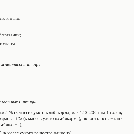
ых и птиц;
болеваний;
томства.
х животных и птицы:
животных и птицы:
и 5 % (к массе сухого комбикорма, или 150–200 г на 1 голову
возраста 3 % (к массе сухого комбикорма); поросята-отьемыши
омбикорма);
 (к массе сухого вещества рациона);