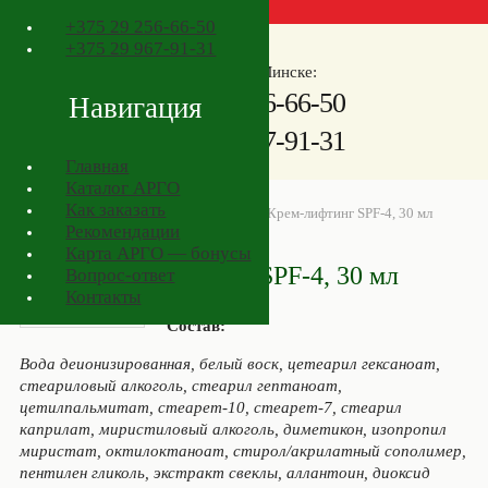
+375
29 256-66-50
+375
29 967-91-31
Телефоны в Минске:
+375
29 256-66-50
Навигация
+375
29 967-91-31
Главная
Каталог АРГО
Как заказать
АРГО в Минске
>
Товары АРГО
>
Крем-лифтинг SPF-4, 30 мл
Рекомендации
Карта АРГО — бонусы
Крем-лифтинг SPF-4, 30 мл
Вопрос-ответ
Контакты
Состав:
Вода деионизированная, белый воск, цетеарил гексаноат,
стеариловый алкоголь, стеарил гептаноат,
цетилпальмитат, стеарет-10, стеарет-7, стеарил
каприлат, миристиловый алкоголь, диметикон, изопропил
миристат, октилоктаноат, стирол/акрилатный сополимер,
пентилен гликоль, экстракт свеклы, аллантоин, диоксид