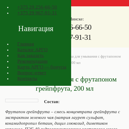
+375
29 256-66-50
+375
29 967-91-31
Телефоны в Минске:
+375
29 256-66-50
Навигация
+375
29 967-91-31
Главная
Каталог АРГО
Как заказать
АРГО в Минске
>
Товары АРГО
>
Пенка для умывания с фрутапоном
Рекомендации
грейпфрута, 200 мл
Карта АРГО — бонусы
Вопрос-ответ
Пенка для умывания с фрутапоном
Контакты
грейпфрута, 200 мл
Состав:
Фрутапон грейпфрута – смесь концентрата грейпфрута с
экстрактом зеленого чая (натрия лаурет сульфат,
кокамидопропил бетаин, дицил глюкозид, диметикон