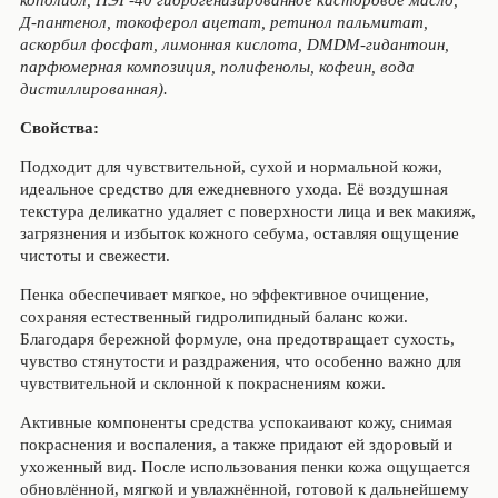
кополиол, ПЭГ-40 гидрогенизированное касторовое масло,
Д-пантенол, токоферол ацетат, ретинол пальмитат,
аскорбил фосфат, лимонная кислота, DMDM-гидантоин,
парфюмерная композиция, полифенолы, кофеин, вода
дистиллированная).
Свойства:
Подходит для чувствительной, сухой и нормальной кожи,
идеальное средство для ежедневного ухода. Её воздушная
текстура деликатно удаляет с поверхности лица и век макияж,
загрязнения и избыток кожного себума, оставляя ощущение
чистоты и свежести.
Пенка обеспечивает мягкое, но эффективное очищение,
сохраняя естественный гидролипидный баланс кожи.
Благодаря бережной формуле, она предотвращает сухость,
чувство стянутости и раздражения, что особенно важно для
чувствительной и склонной к покраснениям кожи.
Активные компоненты средства успокаивают кожу, снимая
покраснения и воспаления, а также придают ей здоровый и
ухоженный вид. После использования пенки кожа ощущается
обновлённой, мягкой и увлажнённой, готовой к дальнейшему