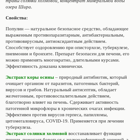
травы солянки холмовой, концентрат минеральной воды
озера Шира.
Свойства:
Популин — натуральное безопасное средство, обладающее
выраженным противопаразитарным, антибактериальным,
противовирусным, антиоксидантным действием.
Способствует оздоровлению при описторхозе, туберкулезе,
пневмонии и бронхите. Препарат безопасен для печени, его
можно применять многократно, длительными курсами.
Эффективность доказана клинически.
Экстракт коры осины
–
природный антибиотик, который
очищает организм от паразитов, патогенных бактерий,
вирусов и грибов. Натуральный антисептик, обладает
желчегонным, противовоспалительным действием,
благотворно влияет на печень. Сдерживает активность
патогенной микрофлоры в хронических очагах инфекции.
Эффективен против вирусов герпеса, папилломы,
цитомегаловируса, COVID-19. Применяется при лечении
туберкулеза.
Экстракт солянки холмовой
восстанавливает функции
печени, помогает бороться с железодефицитной анемией, а