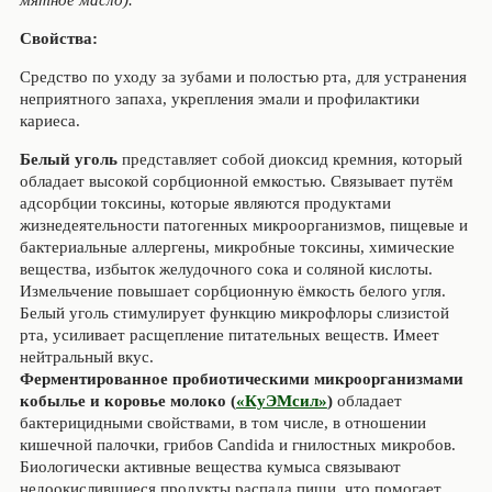
мятное масло).
Свойства:
Средство по уходу за зубами и полостью рта, для устранения
неприятного запаха, укрепления эмали и профилактики
кариеса.
Белый уголь
представляет собой диоксид кремния, который
обладает высокой сорбционной емкостью. Связывает путём
адсорбции токсины, которые являются продуктами
жизнедеятельности патогенных микроорганизмов, пищевые и
бактериальные аллергены, микробные токсины, химические
вещества, избыток желудочного сока и соляной кислоты.
Измельчение повышает сорбционную ёмкость белого угля.
Белый уголь стимулирует функцию микрофлоры слизистой
рта, усиливает расщепление питательных веществ. Имеет
нейтральный вкус.
Ферментированное пробиотическими микроорганизмами
кобылье и коровье молоко (
«КуЭМсил»
)
обладает
бактерицидными свойствами, в том числе, в отношении
кишечной палочки, грибов Candida и гнилостных микробов.
Биологически активные вещества кумыса связывают
недоокислившиеся продукты распада пищи, что помогает