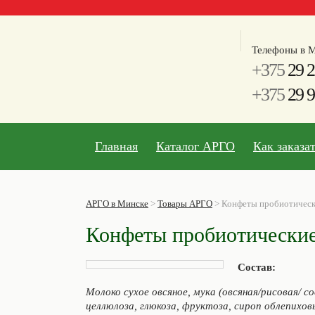
Телефоны в М
+375
29 2
+375
29 9
Главная
Каталог АРГО
Как заказа
АРГО в Минске
>
Товары АРГО
>
Конфеты пробиотическ
Конфеты пробиотические
Состав:
Молоко сухое овсяное, мука (овсяная/рисовая/ с
целлюлоза, глюкоза, фруктоза, сироп облепиховы