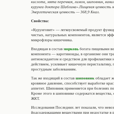
кислота, мята перечная, лимон, шиповник, ван
курунга доктора Шаблина».Пищевая ценность на 
Энергетическая ценность — 368,9 Ккал.
Свойства:
«Курунговит» — легкоусвояемый продукт функци
чистых, натуральных компонентов, является эфф
микрофлоры кишечника.
Входящая в состав
морковь
богата пищевыми во
компонента — каротиноиды, в организме они тр
антиоксидантом и средством для профилактики 
действием, усиливает кишечную перистальтику, 
простудным заболеваниям.
Так же входящий в состав
шиповник
обладает 
кровяное давление, способствует выработке кра
аппетит. Шиповник применяется при болезнях по
Кроме этого в шиповнике содержатся вещества,
ЖКТ.
Исследования Последних лет показали, что нево
йодсодержащими веществами при недостатке в ра