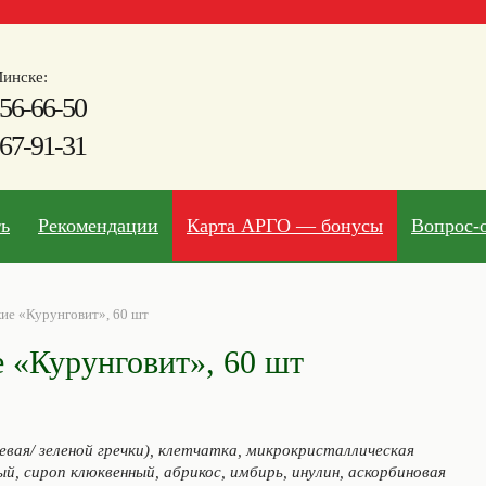
инске:
56-66-50
67-91-31
ть
Рекомендации
Карта АРГО — бонусы
Вопрос-
ие «Курунговит», 60 шт
 «Курунговит», 60 шт
оевая/ зеленой гречки), клетчатка, микрокристаллическая
й, сироп клюквенный, абрикос, имбирь, инулин, аскорбиновая