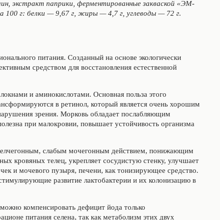
илин, экстракт паприки, ферментированные закваской «ЭМ-
100 г: белки — 9,67 г, жиры — 4,7 г, углеводы — 72 г.
онального питания. Созданный на основе экологически
ективным средством для восстановления естественной
локнами и аминокислотами. Основная польза этого
ансформируются в ретинол, который является очень хорошим
нарушения зрения. Морковь обладает послабляющим
полезна при малокровии, повышает устойчивость организма
желчегонным, слабым мочегонным действием, понижающим
сных кровяных телец, укрепляет сосудистую стенку, улучшает
чек и мочевого пузыря, печени, как тонизирующее средство.
 стимулирующие развитие лактобактерии и их колонизацию в
зможно компенсировать дефицит йода только
ционе питания селена, так как метаболизм этих двух