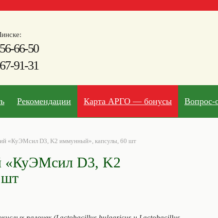
инске:
56-66-50
67-91-31
ть
Рекомендации
Карта АРГО — бонусы
Вопрос-
ий «КуЭМсил D3, K2 иммунный», капсулы, 60 шт
й «КуЭМсил D3, K2
 шт
слых палочек (Lactobacillus bulgaricus и Lactobacillus