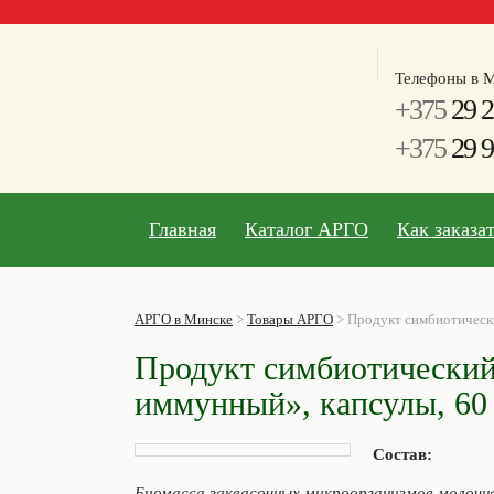
Телефоны в М
+375
29 2
+375
29 9
Главная
Каталог АРГО
Как заказа
АРГО в Минске
>
Товары АРГО
>
Продукт симбиотическ
Продукт симбиотически
иммунный», капсулы, 60
Состав:
Биомасса заквасочных микроорганизмов молочноки