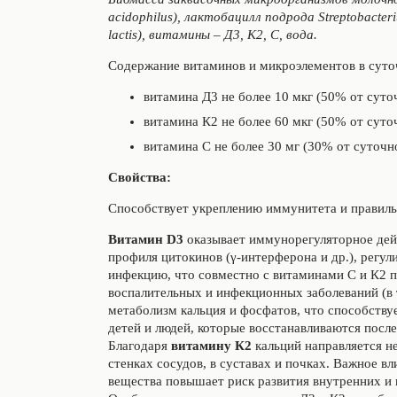
acidophilus), лактобацилл подрода Streptobacter
lactis), витамины – Д3, К2, С, вода.
Содержание витаминов и микроэлементов в суто
витамина Д3 не более 10 мкг (50% от суто
витамина К2 не более 60 мкг (50% от суто
витамина С не более 30 мг (30% от суточн
Свойства:
Способствует укреплению иммунитета и правиль
Витамин D3
оказывает иммунорегуляторное дей
профиля цитокинов (γ-интерферона и др.), регу
инфекцию, что совместно с витаминами С и К2 
воспалительных и инфекционных заболеваний (в 
метаболизм кальция и фосфатов, что способству
детей и людей, которые восстанавливаются посл
Благодаря
витамину К2
кальций направляется н
стенках сосудов, в суставах и почках. Важное в
вещества повышает риск развития внутренних и