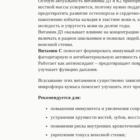
Особую актуальность витамины Д3 и К2 приобре
костной массы ускоряется, поэтому нужно подде
предотвратить развитие остеопороза и сердечно
накоплению избытка кальция в эластине кожи и, 
молодость и упругость кожи на долгие годы.
Витамин Д3 оказывает влияние на концентрацию
включать в рацион школьников и пожилых людей.
венозной стенки.
Витамин С
помогает формировать иммунный отв
фагоцитарную и антибактериальную активность 
Работает как антиоксидант – предотвращает по
улучшает функцию дыхания.
Всасывание этих витаминов существенно зависи
микрофлора кумыса помогает улучшить этот проц
Рекомендуется
для:
повышения иммунитета и увеличения сопр
устранения хрупкости костей, зубов, восс
понижения риска внутренних кровотечений
укрепления тонуса венозной стенки;