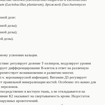
ium (Lactobacillus plantarum), дрожжей (Saccharomyces
чной дозе:
чной дозы);
чной дозы);
ой дозы).
ному усвоению кальция.
ствие: регулирует деление Т-хелперов, модулирует уровни
лирует дифференцирование В-клеток в ответ на различную
препятствует возникновению и развитию многих
т.ч. коронавирусной инфекции). Витамин Д3 регулирует
ет правильной минерализации костей. Особенно это важно для
е переломов.
епосредственно в костную ткань, а не откладывается на
лияние К2 оказывает на свертываемость крови. Недостаток
 наружных кровотечений.