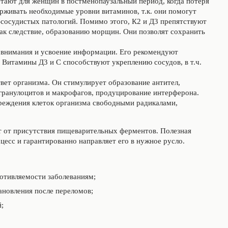
тают для женщин в постменопаузальный период, когда потеря
рживать необходимые уровни витаминов, т.к. они помогут
-сосудистых патологий. Помимо этого, К2 и Д3 препятствуют
как следствие, образованию морщин. Они позволят сохранить
 внимания и усвоение информации. Его рекомендуют
 Витамины Д3 и С способствуют укреплению сосудов, в т.ч.
ет организма. Он стимулирует образование антител,
гранулоцитов и макрофагов, продуцирование интерферона.
вреждения клеток организма свободными радикалами,
т от присутствия пищеварительных ферментов. Полезная
есс и гарантированно направляет его в нужное русло.
отивляемости заболеваниям;
тановления после переломов;
;