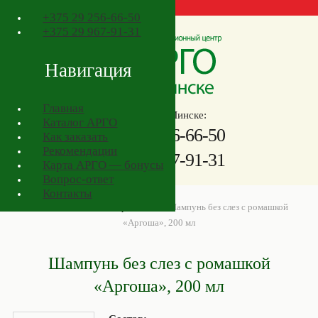
+375
29 256-66-50
+375
29 967-91-31
Навигация
Главная
Телефоны в Минске:
Каталог АРГО
+375
29 256-66-50
Как заказать
Рекомендации
+375
29 967-91-31
Карта АРГО — бонусы
Вопрос-ответ
Контакты
АРГО в Минске
>
Товары АРГО
>
Шампунь без слез с ромашкой
«Аргоша», 200 мл
Шампунь без слез с ромашкой
«Аргоша», 200 мл