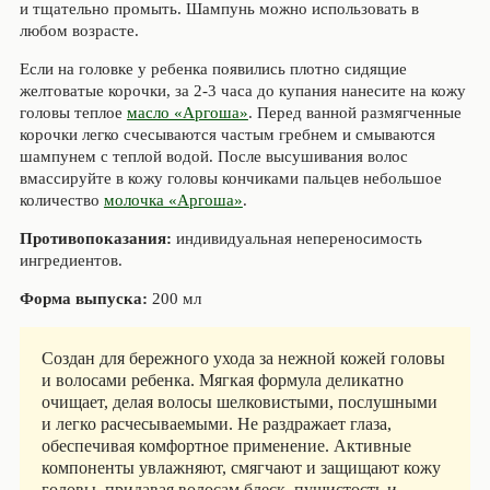
и тщательно промыть. Шампунь можно использовать в
любом возрасте.
Если на головке у ребенка появились плотно сидящие
желтоватые корочки, за 2-3 часа до купания нанесите на кожу
головы теплое
масло «Аргоша»
. Перед ванной размягченные
корочки легко счесываются частым гребнем и смываются
шампунем с теплой водой. После высушивания волос
вмассируйте в кожу головы кончиками пальцев небольшое
количество
молочка «Аргоша»
.
Противопоказания:
индивидуальная непереносимость
ингредиентов.
Форма выпуска:
200 мл
Создан для бережного ухода за нежной кожей головы
и волосами ребенка. Мягкая формула деликатно
очищает, делая волосы шелковистыми, послушными
и легко расчесываемыми. Не раздражает глаза,
обеспечивая комфортное применение. Активные
компоненты увлажняют, смягчают и защищают кожу
головы, придавая волосам блеск, пушистость и