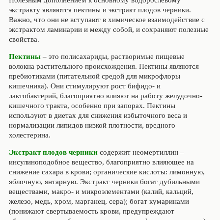
Полезным дополнением к основному водорослевому
экстракту являются пектины и экстракт плодов черники.
Важно, что они не вступают в химическое взаимодействие с
экстрактом ламинарии и между собой, и сохраняют полезные
свойства.
Пектины
– это полисахариды, растворимые пищевые
волокна растительного происхождения. Пектины являются
пребиотиками (питательной средой для микрофлоры
кишечника). Они стимулируют рост бифидо- и
лактобактерий, благоприятно влияют на работу желудочно-
кишечного тракта, особенно при запорах. Пектины
используют в диетах для снижения избыточного веса и
нормализации липидов низкой плотности, вредного
холестерина.
Экстракт плодов черники
содержит неомертиллин –
инсулиноподобное вещество, благоприятно влияющее на
снижение сахара в крови; органические кислоты: лимонную,
яблочную, янтарную. Экстракт черники богат дубильными
веществами, макро- и микроэлементами (калий, кальций,
железо, медь, хром, марганец, сера); богат кумаринами
(понижают свертываемость крови, предупреждают