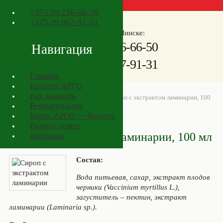
+375
29 256-66-50
+375
29 967-91-31
Телефоны в Минске:
+375
29 256-66-50
Навигация
+375
29 967-91-31
Главная
Каталог АРГО
Как заказать
АРГО в Минске
>
Товары АРГО
>
Сироп с экстрактом ламинарии, 100
Рекомендации
мл
Карта АРГО — бонусы
Вопрос-ответ
Сироп с экстрактом ламинарии, 100 мл
Контакты
Состав:
Вода питьевая, сахар, экстракт плодов
черники (Vaccinium myrtillus L.),
загуститель – пектин, экстракт
ламинарии (Laminaria sp.).