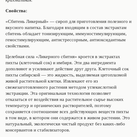
крахмальная.
Свойства:
«Сбитень Ликерный» — сироп для приготовления полезного и
вкусного напитка. Благодаря входящим в состав экстрактам
сбитень обладает тонизирующим, иммуностимулирующим,
гемостимулирующим, антистрессорным, антиоксидантным
свойствами.
Целебная сила «Ликерного сбитня» кроется в экстрактах
пихты (клеточный сок) и имбиря. Эти два ингредиента
дополняют и усиливают действие друг друга. Клеточный сок
пихты сибирской — это жидкость, выделяемая цитоплазмой
живой растительной клетки. Извлекают его из
свежезаготовленного растения методом углекислотной
экстракции. Эта оригинальная технология позволяет
отказаться от воздействия на растительное сырье высоких
температур и органических растворителей, поэтому
сохраняется соотношение всех действующих веществ пихты
в том виде, в котором они содержатся в живом растении. Это
натуральный, экологически чистый продукт без каких-либо
консервантов и стабилизаторов.