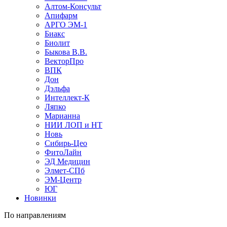
Алтом-Консульт
Апифарм
АРГО ЭМ-1
Биакс
Биолит
Быкова В.В.
ВекторПро
ВПК
Дон
Дэльфа
Интеллект-К
Ляпко
Марианна
НИИ ЛОП и НТ
Новь
Сибирь-Цео
ФитоЛайн
ЭД Медицин
Элмет-СПб
ЭМ-Центр
ЮГ
Новинки
По направлениям