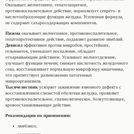
Оказывает желчегонное, гепатозащитное,
противовоспалительное действие, нормализует секрето- и
кислотообразующие функции желудка. Усиленная формула,
не содержит сахаросодержащих компонентов.
Пижма
оказывает желчегонное, противовоспалительное,
гепатопротективное действие, подавляет развитие лямблий.
Девясил
эффективен против микробов, простейших,
гельминтов, уменьшает воспаление, обладает
отхаркивающим действием. Усиливает желчеотделение,
улучшает функции печени, снижает кислотность желудочного
сока, восстанавливает нормальную микрофлору кишечника,
что препятствует размножению патогенных
микроорганизмов.
Тысячелистник
ускоряет заживление язвенного дефекта с
восстановлением слизистой оболочки желудка, проявляет
противовоспалительное, спазмолитическое, болеутоляющее,
кровоостанавливающее действие.
Рекомендации по применению:
лямблиоз;