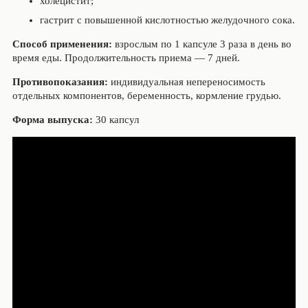
холецистит;
гастрит с повышенной кислотностью желудочного сока.
Способ применения:
взрослым по 1 капсуле 3 раза в день во
время еды. Продолжительность приема — 7 дней.
Противопоказания:
индивидуальная непереносимость
отдельных компонентов, беременность, кормление грудью.
Форма выпуска:
30 капсул