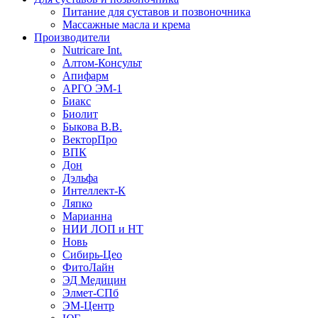
Питание для суставов и позвоночника
Массажные масла и крема
Производители
Nutricare Int.
Алтом-Консульт
Апифарм
АРГО ЭМ-1
Биакс
Биолит
Быкова В.В.
ВекторПро
ВПК
Дон
Дэльфа
Интеллект-К
Ляпко
Марианна
НИИ ЛОП и НТ
Новь
Сибирь-Цео
ФитоЛайн
ЭД Медицин
Элмет-СПб
ЭМ-Центр