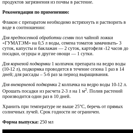
продуктов загрязнения из почвы в растение.
Рекомендации по применению:
Флакон с препаратом необходимо встряхнуть и растворить в
воде в соотношении:
Д
ля предпосевной обработки семян
пол чайной ложки
«ГУМАТЭМ» на 0,5 л воды, семена томатов замачивать- 3
суток, капусты и баклажан — 2 суток, картофеля -12 часов до
посадки, огурцы и другие овощи — 1 сутки.
Д
ля корневой подкормки
1 колпачок препарата на ведро воды
(10-12 л), подкормка проводится в течение сезона 1 раз в 14
дней; для рассады – 5-6 раз за период выращивания.
Д
ля внекорневой подкормки
2 колпачка на ведро воды 10-12 л.
2
Орошать посадки из расчета 2-3 л на 1 м
. Полив растений
производится один раз в 10 дней.
Хранить при температуре не выше 25°С, беречь от прямых
солнечных лучей. Срок годности не ограничен.
Форма выпуска:
250 мл