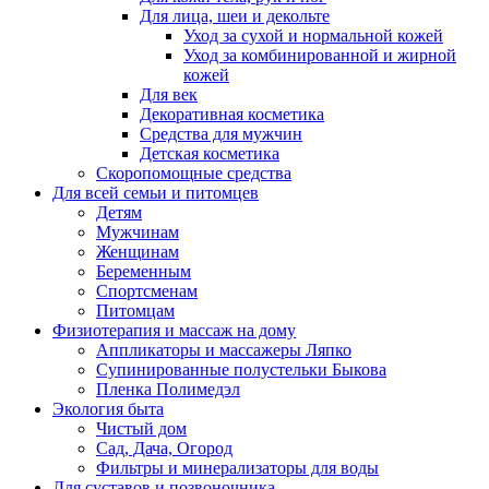
Для лица, шеи и декольте
Уход за сухой и нормальной кожей
Уход за комбинированной и жирной
кожей
Для век
Декоративная косметика
Средства для мужчин
Детская косметика
Скоропомощные средства
Для всей семьи и питомцев
Детям
Мужчинам
Женщинам
Беременным
Спортсменам
Питомцам
Физиотерапия и массаж на дому
Аппликаторы и массажеры Ляпко
Супинированные полустельки Быкова
Пленка Полимедэл
Экология быта
Чистый дом
Сад, Дача, Огород
Фильтры и минерализаторы для воды
Для суставов и позвоночника