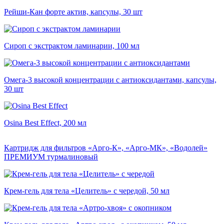
Рейши-Кан форте актив, капсулы, 30 шт
Сироп с экстрактом ламинарии, 100 мл
Омега-3 высокой концентрации с антиоксидантами, капсулы,
30 шт
Osina Best Effect, 200 мл
Картридж для фильтров «Арго-К», «Арго-МК», «Водолей»
ПРЕМИУМ турмалиновый
Крем-гель для тела «Целитель» с чередой, 50 мл