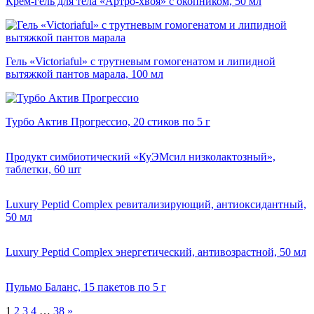
Крем-гель для тела «Артро-хвоя» с окопником, 50 мл
Гель «Victoriaful» с трутневым гомогенатом и липидной
вытяжкой пантов марала, 100 мл
Турбо Актив Прогрессио, 20 стиков по 5 г
Продукт симбиотический «КуЭМсил низколактозный»,
таблетки, 60 шт
Luxury Peptid Complex ревитализирующий, антиоксидантный,
50 мл
Luxury Peptid Complex энергетический, антивозрастной, 50 мл
Пульмо Баланс, 15 пакетов по 5 г
1
2
3
4
…
38
»