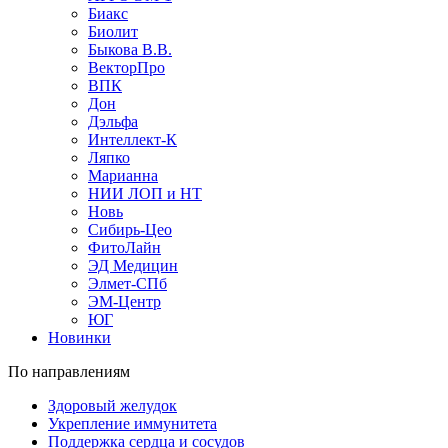
Биакс
Биолит
Быкова В.В.
ВекторПро
ВПК
Дон
Дэльфа
Интеллект-К
Ляпко
Марианна
НИИ ЛОП и НТ
Новь
Сибирь-Цео
ФитоЛайн
ЭД Медицин
Элмет-СПб
ЭМ-Центр
ЮГ
Новинки
По направлениям
Здоровый желудок
Укрепление иммунитета
Поддержка сердца и сосудов