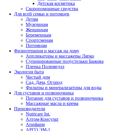
Детская косметика
Скоропомощные средства
Для всей семьи и питомцев
Детям
Мужчинам
Женщинам
Беременным
Спортсменам
Питомцам
Физиотерапия и массаж на дому
Аппликаторы и массажеры Ляпко
Супинированные полустельки Быкова
Пленка Полимедэл
Экология быта
Чистый дом
Сад, Дача, Огород
Фильтры и минерализаторы для воды
Для суставов и позвоночника
Питание для суставов и позвоночника
Массажные масла и крема
Производители
Nutricare Int.
Алтом-Консульт
Апифарм
АРГО ЭМ-1