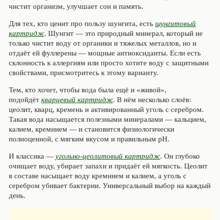
чистит организм, улучшает сон и память.
Для тех, кто ценит про пользу шунгита, есть
шунгитовый
картридж
. Шунгит — это природный минерал, который не
только чистит воду от органики и тяжелых металлов, но и
отдаёт ей фуллерены — мощные антиоксиданты. Если есть
склонность к аллергиям или просто хотите воду с защитными
свойствами, присмотритесь к этому варианту.
Тем, кто хочет, чтобы вода была ещё и «живой»,
подойдёт
кварцевый картридж
. В нём несколько слоёв:
цеолит, кварц, кремень и активированный уголь с серебром.
Такая вода насыщается полезными минералами — кальцием,
калием, кремнием — и становится физиологически
полноценной, с мягким вкусом и правильным pH.
И классика —
угольно-цеолитовый картридж
. Он глубоко
очищает воду, убирает запахи и придаёт ей мягкость. Цеолит
в составе насыщает воду кремнием и калием, а уголь с
серебром убивает бактерии. Универсальный выбор на каждый
день.