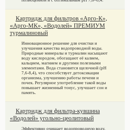
полноценной и с оптимальным pH 7,6–8,4.
Картридж для фильтров «Арго-К»,
«Арго-МК», «Водолей» ПРЕМИУМ
турмалиновый
Инновационное решение для очистки и
улучшения качества водопроводной воды.
Природные минералы и турмалин насыщают
воду кислородом, обогащают её калием,
кальцием, магнием и другими полезными
элементами. Вода становится щелочной (pH
7,6-8,4), что способствует детоксикации
организма, улучшению работы печени и
почек. Регулярное употребление такой воды
повышает жизненный тонус, улучшает сон и
память.
Картридж для фильтра-кувшина
«Водолей» угольно-цеолитовый
Эффективно очищает водопроводную воду,