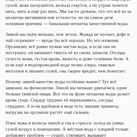
сухой, кожа шелушится, волосы секутся, а по утрам хочется
пить, пить и ещё раз пить. Мы часто думаем, что это всё из-за
нехватки витаминов или усталости, но на самом деле
основная причина — банальная нехватка качественной воды.
Зимой мы пьём меньше, чем летом. Жажда не мучает, кофе и
чай согревают — вроде бы всё хорошо. Но это иллюзия.
Организму всё равно нужна чистая вода, и если она не
поступает, он начинает тянуть её из своих запасов. Отсюда
сухость кожи, густая кровь, вялость и даже головные боли. А
если ещё в водопроводной воде полно хлора, тяжелых
металлов и лишних солей, она скорее вредит, чем помогает.
Почему зимой качество воды особенно важно? Тут всё
завязано на физиологии. Зимой мы меньше двигаемся, едим
больше тяжёлой пищи. Всё это на фоне нехватки воды делает
кровь гуще. Сердцу труднее её перекачивать, сосуды
страдают. А если вдобавок в воде есть лишние примеси,
нагрузка на организм растёт ещё сильнее.
Плюс кожа и волосы зимой и так в стрессе: холод на улице,
сухой воздух в помещении. А жёсткая вода с хлоркой только
добавляет проблем — сушит, стягивает, вызывает