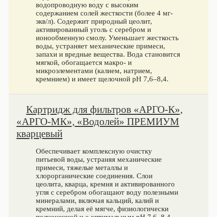
водопроводную воду с высоким
содержанием солей жесткости (более 4 мг-
экв/л). Содержит природный цеолит,
активированный уголь с серебром и
ионообменную смолу. Уменьшает жесткость
воды, устраняет механические примеси,
запахи и вредные вещества. Вода становится
мягкой, обогащается макро- и
микроэлементами (калием, натрием,
кремнием) и имеет щелочной pH 7,6–8,4.
Картридж для фильтров «АРГО-К»,
«АРГО-МК», «Водолей» ПРЕМИУМ
кварцевый
Обеспечивает комплексную очистку
питьевой воды, устраняя механические
примеси, тяжелые металлы и
хлорорганические соединения. Слои
цеолита, кварца, кремня и активированного
угля с серебром обогащают воду полезными
минералами, включая кальций, калий и
кремний, делая её мягче, физиологически