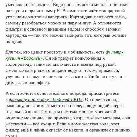
уменьшают жёсткость. Вода после очистки мягкая, приятная
на вкус и с правильным pH. В комплекте идёт стандартный
угольно-цеолитовый картридж. Картриджи меняются легко,
самому разобраться можно за пару минут. А отличаются
фильтры в основном внешним видом и способом замены
картриджа — так что можно выбирать тот, который больше
по душе.
Для тех, кто ценит простоту и мобильность, есть
фильтр-
кувшин «Водолей»
. Он не требует подключения к
водопроводу, занимает мало места и всегда под рукой.
Сменные картриджи очищают воду от тех же примесей,
улучшают её вкус и снижают жёсткость. Удобная штука для
дома, дачи или офиса.
А если хочется основательного подхода, присмотритесь
к
фильтру под мойку «Водолей-БКП»
. Он прячется под
раковину, не занимает место на столе, а воду подаёт через
отдельный кран. Там целая система многоступенчатой
очистки: механические примеси, хлор, тяжёлые металлы, соли
жёсткости — всё уходит. Если в доме жёсткая вода, этот
фильтр ещё и чайник спасёт от накипи, и организм от лишних
солей.