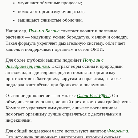
улучшают обменные процессы;
помогают организму очищаться;
защищают слизистые оболочки.
Например,
Пульмо Баланс
сочетает цеолит и полезные
растения — медуницу, уснею бородатую, малину и солодку.
Такая формула укрепляет дыхательную систему, облегчает
кашель и поддерживает организм в сезон ОРВИ.
Для более глубокой защиты подойдёт
Популин с
дигидрокверцетином
. Экстракт коры осины и природный
антиоксидант дигидрокверцетин помогают организму
противостоять бактериям, вирусам и паразитам, а также
поддерживают лёгкие при бронхите и пневмонии.
Отличное дополнение — комплекс
Osina Best Effect
. Он
объединяет кору осины, черный орех и косточки грейпфрута.
Комплекс укрепляет иммунитет, снижает воспаление и
помогает организму лучше справляться с дыхательными
инфекциями.
Для общей поддержки часто используют напиток
Флорента
.
Это источник природных адаптогенов, который снижает