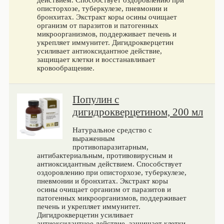
описторхозе, туберкулезе, пневмонии и
бронхитах. Экстракт коры осины очищает
организм от паразитов и патогенных
микроорганизмов, поддерживает печень и
укрепляет иммунитет. Дигидрокверцетин
усиливает антиоксидантное действие,
защищает клетки и восстанавливает
кровообращение.
Популин с
дигидрокверцетином, 200 мл
Натуральное средство с
выраженным
противопаразитарным,
антибактериальным, противовирусным и
антиоксидантным действием. Способствует
оздоровлению при описторхозе, туберкулезе,
пневмонии и бронхитах. Экстракт коры
осины очищает организм от паразитов и
патогенных микроорганизмов, поддерживает
печень и укрепляет иммунитет.
Дигидрокверцетин усиливает
антиоксидантное действие, защищает клетки