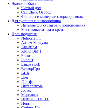
Экология быта
Чистый дом
Сад, Дача, Огород
Фильтры и минерализаторы для воды
Для суставов и позвоночника
Питание для суставов и позвоночника
Массажные масла и крема
Производители
Nutricare Int.
Алтом-Консульт
Апифарм
АРГО ЭМ-1
Биакс
Биолит
Быкова В.В.
ВекторПро
ВПК
Дон
Дэльфа
Интеллект-К
Ляпко
Марианна
НИИ ЛОП и НТ
Новь
Сибирь-Цео