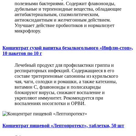
полезными бактериями. Содержит флавоноиды,
дубильные и терпеноидные вещества, обладающие
антибактериальным, спазмолитическим,
антиоксидантным и желчегонным действием.
Улучшает действие пробиотиков и нормализует
микрофлору.
Концентрат сухой напитка безалкогольного «Инфлю-стоп»,
10 пакетов по 10 г
Лечебный продукт для профилактики гриппа и
респираторных инфекций. Содержащиеся в его
составе тритерпеновые сапонины из курильского
чая, чаги, солодки и ромашки, а также катехины,
витамин С, флавоноиды и полисахариды
блокируют вирусы, снижают воспаление и
укрепляют иммунитет. Рекомендуется при
воспалениях носоглотки и ОРВИ.
Концентрат пищевой «Лептопротект», таблетки, 50 шт