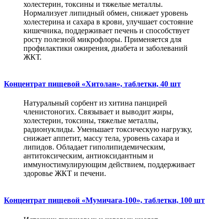
холестерин, токсины и тяжелые металлы.
Нормализует липидный обмен, снижает уровень
холестерина и сахара в крови, улучшает состояние
кишечника, поддерживает печень и способствует
росту полезной микрофлоры. Применяется для
профилактики ожирения, диабета и заболеваний
ЖКТ.
Концентрат пищевой «Хитолан», таблетки, 40 шт
Натуральный сорбент из хитина панцирей
членистоногих. Связывает и выводит жиры,
холестерин, токсины, тяжелые металлы,
радионуклиды. Уменьшает токсическую нагрузку,
снижает аппетит, массу тела, уровень сахара и
липидов. Обладает гиполипидемическим,
антитоксическим, антиоксидантным и
иммуностимулирующим действием, поддерживает
здоровье ЖКТ и печени.
Концентрат пищевой «Мумичага-100», таблетки, 100 шт