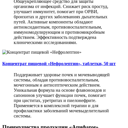
Общеукрепляющее средство для защиты
организма от инфекций. Снижает риск простуд,
улучшает иммунитет, помогает при ОРВИ,
бронхитах и других заболеваниях дыхательных
путей. Активные компоненты обладают
антиоксидантным, противовоспалительным,
иммуномодулирующим и противомикробным
действием. Эффективность подтверждена
клиническими исследованиями.
Концентрат пищевой «Нефролептин», таблетки, 50 шт
Поддерживает здоровье почек и мочевыводящей
системы, обладая противовоспалительным,
мочегонным и антисептическим действием.
Уникальная формула на основе флавоноидов и
сапонинов улучшает функции почек, помогает
при циститах, уретритах и пиелонефрите.
Применяется в комплексной терапии и для
профилактики заболеваний мочевыделительной
системы.
Преимущества продукции «Апифарм»