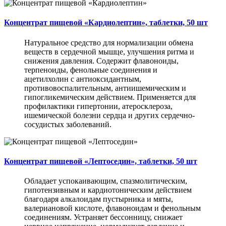
Концентрат пищевой «Кардиолептин», таблетки, 50 шт
Натуральное средство для нормализации обмена
веществ в сердечной мышце, улучшения ритма и
снижения давления. Содержит флавоноиды,
терпеноиды, фенольные соединения и
ацетилхолин с антиоксидантным,
противовоспалительным, антиишемическим и
гипогликемическим действием. Применяется для
профилактики гипертонии, атеросклероза,
ишемической болезни сердца и других сердечно-
сосудистых заболеваний.
Концентрат пищевой «Лептоседин», таблетки, 50 шт
Обладает успокаивающим, спазмолитическим,
гипотензивным и кардиотоническим действием
благодаря алкалоидам пустырника и мяты,
валериановой кислоте, флавоноидам и фенольным
соединениям. Устраняет бессонницу, снижает