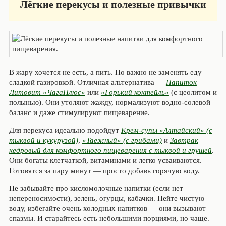
Лёгкие перекусы и полезные привычки
В жару хочется не есть, а пить. Но важно не заменять еду
сладкой газировкой. Отличная альтернатива —
Напиток
Литовит «ЧагаПлюс»
или
«Горький коктейль»
(с цеолитом и
полынью). Они утоляют жажду, нормализуют водно-солевой
баланс и даже стимулируют пищеварение.
Для перекуса идеально подойдут
Крем-супы «Алтайский» (с
тыквой и кукурузой)
,
«Таежный» (с грибами)
и
Завтрак
кедровый для комфортного пищеварения с тыквой и грушей
.
Они богаты клетчаткой, витаминами и легко усваиваются.
Готовятся за пару минут — просто добавь горячую воду.
Не забывайте про кисломолочные напитки (если нет
непереносимости), зелень, огурцы, кабачки. Пейте чистую
воду, избегайте очень холодных напитков — они вызывают
спазмы. И старайтесь есть небольшими порциями, но чаще.