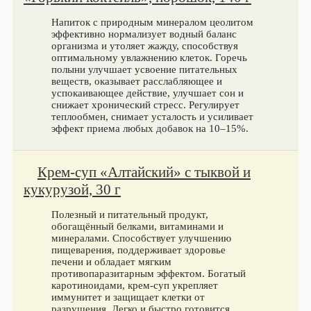
Напиток с природным минералом цеолитом
эффективно нормализует водный баланс
организма и утоляет жажду, способствуя
оптимальному увлажнению клеток. Горечь
полыни улучшает усвоение питательных
веществ, оказывает расслабляющее и
успокаивающее действие, улучшает сон и
снижает хронический стресс. Регулирует
теплообмен, снимает усталость и усиливает
эффект приема любых добавок на 10–15%.
Крем-суп «Алтайский» с тыквой и
кукурузой, 30 г
Полезный и питательный продукт,
обогащённый белками, витаминами и
минералами. Способствует улучшению
пищеварения, поддерживает здоровье
печени и обладает мягким
противопаразитарным эффектом. Богатый
каротиноидами, крем-суп укрепляет
иммунитет и защищает клетки от
разрушения. Легко и быстро готовится,