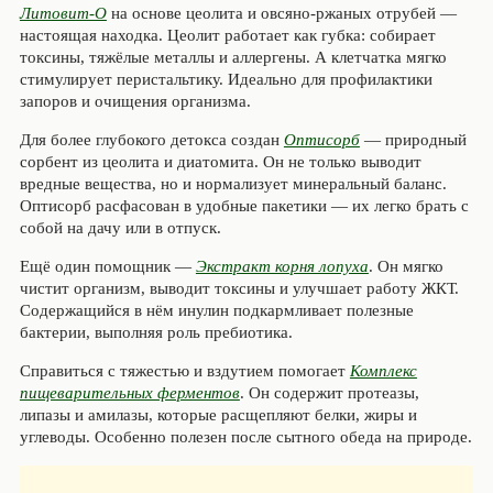
Литовит-О
на основе цеолита и овсяно-ржаных отрубей —
настоящая находка. Цеолит работает как губка: собирает
токсины, тяжёлые металлы и аллергены. А клетчатка мягко
стимулирует перистальтику. Идеально для профилактики
запоров и очищения организма.
Для более глубокого детокса создан
Оптисорб
— природный
сорбент из цеолита и диатомита. Он не только выводит
вредные вещества, но и нормализует минеральный баланс.
Оптисорб расфасован в удобные пакетики — их легко брать с
собой на дачу или в отпуск.
Ещё один помощник —
Экстракт корня лопуха
. Он мягко
чистит организм, выводит токсины и улучшает работу ЖКТ.
Содержащийся в нём инулин подкармливает полезные
бактерии, выполняя роль пребиотика.
Справиться с тяжестью и вздутием помогает
Комплекс
пищеварительных ферментов
. Он содержит протеазы,
липазы и амилазы, которые расщепляют белки, жиры и
углеводы. Особенно полезен после сытного обеда на природе.