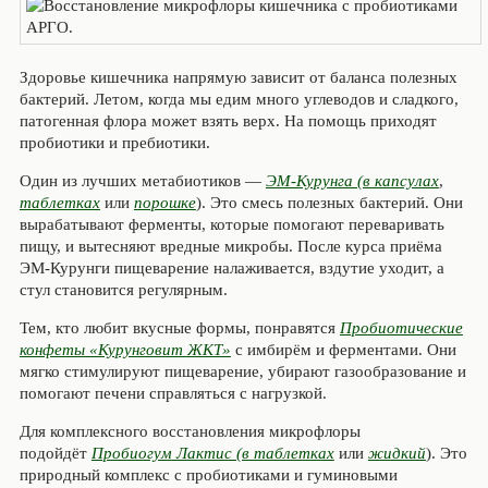
Здоровье кишечника напрямую зависит от баланса полезных
бактерий. Летом, когда мы едим много углеводов и сладкого,
патогенная флора может взять верх. На помощь приходят
пробиотики и пребиотики.
Один из лучших метабиотиков —
ЭМ-Курунга (в капсулах
,
таблетках
или
порошке
). Это смесь полезных бактерий. Они
вырабатывают ферменты, которые помогают переваривать
пищу, и вытесняют вредные микробы. После курса приёма
ЭМ-Курунги пищеварение налаживается, вздутие уходит, а
стул становится регулярным.
Тем, кто любит вкусные формы, понравятся
Пробиотические
конфеты «Курунговит ЖКТ»
с имбирём и ферментами. Они
мягко стимулируют пищеварение, убирают газообразование и
помогают печени справляться с нагрузкой.
Для комплексного восстановления микрофлоры
подойдёт
Пробиогум Лактис (в таблетках
или
жидкий
). Это
природный комплекс с пробиотиками и гуминовыми