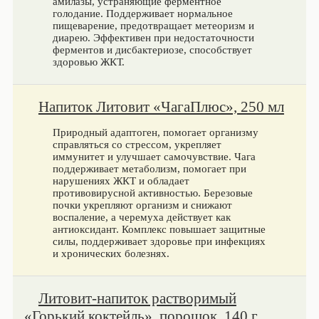
амилазы, устраняющие ферментное
голодание. Поддерживает нормальное
пищеварение, предотвращает метеоризм и
диарею. Эффективен при недостаточности
ферментов и дисбактериозе, способствует
здоровью ЖКТ.
Напиток Литовит «ЧагаПлюс», 250 мл
Природный адаптоген, помогает организму
справляться со стрессом, укрепляет
иммунитет и улучшает самочувствие. Чага
поддерживает метаболизм, помогает при
нарушениях ЖКТ и обладает
противовирусной активностью. Березовые
почки укрепляют организм и снижают
воспаление, а черемуха действует как
антиоксидант. Комплекс повышает защитные
силы, поддерживает здоровье при инфекциях
и хронических болезнях.
Литовит-напиток растворимый
«Горький коктейль», порошок, 140 г