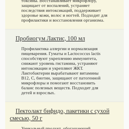
токсины. Восстанавливает микрофлору,
защищает от воспалений, устраняет
последствия интоксикаций, поддерживает
здоровье кожи, волос и ногтей. Подходит для
профилактики и восстановления организма.
Пробиогум Лактис, 100 мл
Профилактика аллергии и нормализация
пищеварения. Гуматы и Lactococcus lactis
способствуют укреплению иммунитета,
снижают уровень гистамина, устраняют
интоксикации и укрепляют ЖКТ.
Лактобактерии вырабатывают витамины
B12, C, биотин, защищают от патогенной
микрофлоры и помогают восстановить
баланс полезных веществ. Подходит для
детей и взрослых.
Пектолакт бифидо, пакетики с сухой
смесью, 50 г
Уникальный продукт, обогащающий