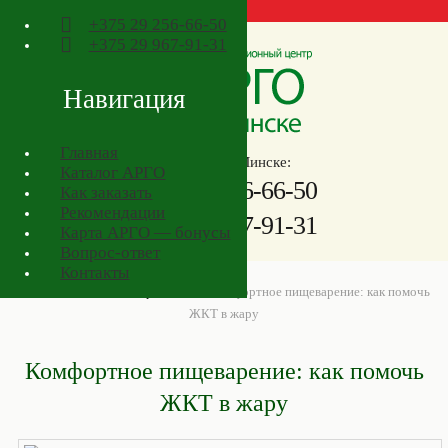
+375
29 256-66-50
+375
29 967-91-31
Навигация
Главная
Телефоны в Минске:
Каталог АРГО
+375
29 256-66-50
Как заказать
Рекомендации
+375
29 967-91-31
Карта АРГО — бонусы
Вопрос-ответ
Контакты
АРГО в Минске
>
Товары АРГО
>
Комфортное пищеварение: как помочь
ЖКТ в жару
Комфортное пищеварение: как помочь
ЖКТ в жару