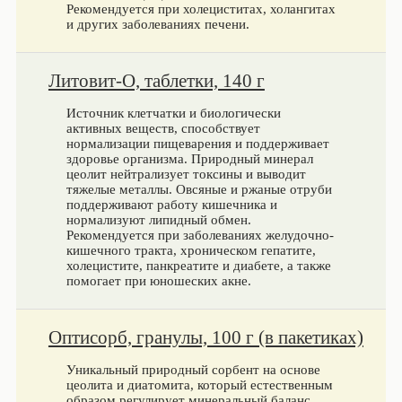
Рекомендуется при холециститах, холангитах
и других заболеваниях печени.
Литовит-О, таблетки, 140 г
Источник клетчатки и биологически
активных веществ, способствует
нормализации пищеварения и поддерживает
здоровье организма. Природный минерал
цеолит нейтрализует токсины и выводит
тяжелые металлы. Овсяные и ржаные отруби
поддерживают работу кишечника и
нормализуют липидный обмен.
Рекомендуется при заболеваниях желудочно-
кишечного тракта, хроническом гепатите,
холецистите, панкреатите и диабете, а также
помогает при юношеских акне.
Оптисорб, гранулы, 100 г (в пакетиках)
Уникальный природный сорбент на основе
цеолита и диатомита, который естественным
образом регулирует минеральный баланс.