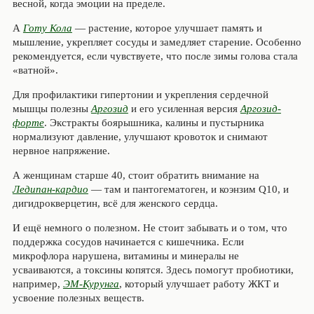
весной, когда эмоции на пределе.
А
Готу Кола
— растение, которое улучшает память и
мышление, укрепляет сосуды и замедляет старение. Особенно
рекомендуется, если чувствуете, что после зимы голова стала
«ватной».
Для профилактики гипертонии и укрепления сердечной
мышцы полезны
Аргозид
и его усиленная версия
Аргозид-
форте
. Экстракты боярышника, калины и пустырника
нормализуют давление, улучшают кровоток и снимают
нервное напряжение.
А женщинам старше 40, стоит обратить внимание на
Ледипан-кардио
— там и пантогематоген, и коэнзим Q10, и
дигидрокверцетин, всё для женского сердца.
И ещё немного о полезном. Не стоит забывать и о том, что
поддержка сосудов начинается с кишечника. Если
микрофлора нарушена, витамины и минералы не
усваиваются, а токсины копятся. Здесь помогут пробиотики,
например,
ЭМ-Курунга
, который улучшает работу ЖКТ и
усвоение полезных веществ.