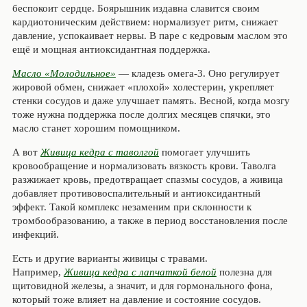
беспокоит сердце. Боярышник издавна славится своим
кардиотоническим действием: нормализует ритм, снижает
давление, успокаивает нервы. В паре с кедровым маслом это
ещё и мощная антиоксидантная поддержка.
Масло «Молодильное»
— кладезь омега‑3. Оно регулирует
жировой обмен, снижает «плохой» холестерин, укрепляет
стенки сосудов и даже улучшает память. Весной, когда мозгу
тоже нужна поддержка после долгих месяцев спячки, это
масло станет хорошим помощником.
А вот
Живица кедра с таволгой
помогает улучшить
кровообращение и нормализовать вязкость крови. Таволга
разжижает кровь, предотвращает спазмы сосудов, а живица
добавляет противовоспалительный и антиоксидантный
эффект. Такой комплекс незаменим при склонности к
тромбообразованию, а также в период восстановления после
инфекций.
Есть и другие варианты живицы с травами.
Например,
Живица кедра с лапчаткой белой
полезна для
щитовидной железы, а значит, и для гормонального фона,
который тоже влияет на давление и состояние сосудов.