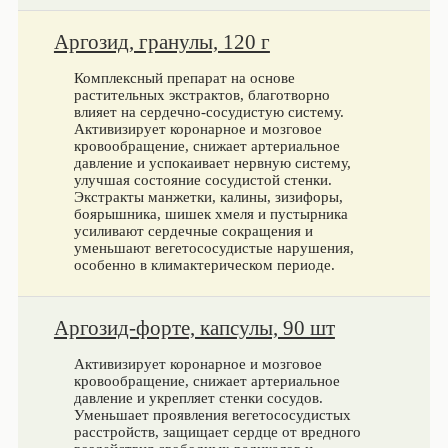
Аргозид, гранулы, 120 г
Комплексный препарат на основе
растительных экстрактов, благотворно
влияет на сердечно-сосудистую систему.
Активизирует коронарное и мозговое
кровообращение, снижает артериальное
давление и успокаивает нервную систему,
улучшая состояние сосудистой стенки.
Экстракты манжетки, калины, зизифоры,
боярышника, шишек хмеля и пустырника
усиливают сердечные сокращения и
уменьшают вегетососудистые нарушения,
особенно в климактерическом периоде.
Аргозид-форте, капсулы, 90 шт
Активизирует коронарное и мозговое
кровообращение, снижает артериальное
давление и укрепляет стенки сосудов.
Уменьшает проявления вегетососудистых
расстройств, защищает сердце от вредного