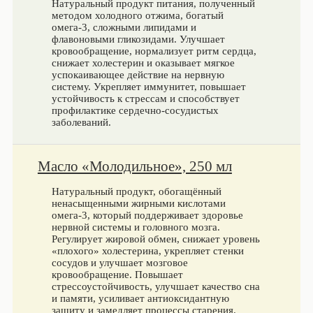
Натуральный продукт питания, полученный
методом холодного отжима, богатый
омега-3, сложными липидами и
флавоновыми гликозидами. Улучшает
кровообращение, нормализует ритм сердца,
снижает холестерин и оказывает мягкое
успокаивающее действие на нервную
систему. Укрепляет иммунитет, повышает
устойчивость к стрессам и способствует
профилактике сердечно-сосудистых
заболеваний.
Масло «Молодильное», 250 мл
Натуральный продукт, обогащённый
ненасыщенными жирными кислотами
омега-3, который поддерживает здоровье
нервной системы и головного мозга.
Регулирует жировой обмен, снижает уровень
«плохого» холестерина, укрепляет стенки
сосудов и улучшает мозговое
кровообращение. Повышает
стрессоустойчивость, улучшает качество сна
и памяти, усиливает антиоксидантную
защиту и замедляет процессы старения.