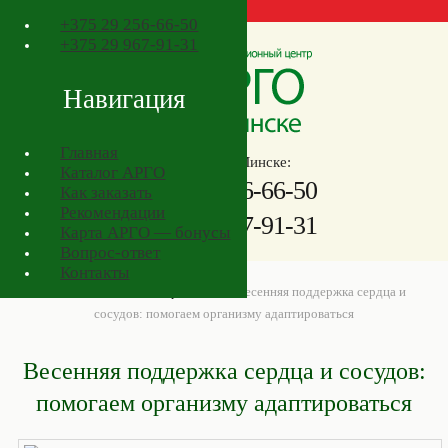
+375
29 256-66-50
+375
29 967-91-31
Навигация
Главная
Телефоны в Минске:
Каталог АРГО
+375
29 256-66-50
Как заказать
Рекомендации
+375
29 967-91-31
Карта АРГО — бонусы
Вопрос-ответ
Контакты
АРГО в Минске
>
Товары АРГО
>
Весенняя поддержка сердца и
сосудов: помогаем организму адаптироваться
Весенняя поддержка сердца и сосудов:
помогаем организму адаптироваться