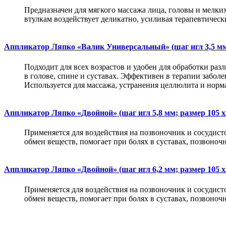
Предназначен для мягкого массажа лица, головы и мелки
втулкам воздействует деликатно, усиливая терапевтическ
Аппликатор Ляпко «Валик Универсальный» (шаг игл 3,5 мм;
Подходит для всех возрастов и удобен для обработки раз
в голове, спине и суставах. Эффективен в терапии забол
Используется для массажа, устранения целлюлита и норм
Аппликатор Ляпко «Двойной» (шаг игл 5,8 мм; размер 105 х
Применяется для воздействия на позвоночник и сосудис
обмен веществ, помогает при болях в суставах, позвоноч
Аппликатор Ляпко «Двойной» (шаг игл 6,2 мм; размер 105 х
Применяется для воздействия на позвоночник и сосудис
обмен веществ, помогает при болях в суставах, позвоноч