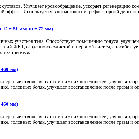
х суставов. Улучшает кровообращение, ускоряет регенерацию ко
ий эффект. Используется в косметологии, рефлекторной диагност
 D = 51 мм; ш = 72 мм)
личных участков тела. Способствует повышению тонуса, улучшен
еваний ЖКТ, сердечно-сосудистой и нервной систем, способствуе
ализации веса.
 460 мм)
то-нервные стволы верхних и нижних конечностей, улучшая здор
нике, головных болях, улучшает восстановление после травм и о
 460 мм)
то-нервные стволы верхних и нижних конечностей, улучшая здор
нике, головных болях, улучшает восстановление после травм и о