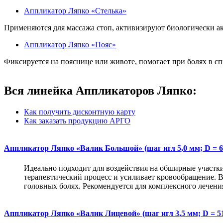
Аппликатор Ляпко «Стелька»
Применяются для массажа стоп, активизируют биологически а
Аппликатор Ляпко «Пояс»
Фиксируется на пояснице или животе, помогает при болях в сп
Вся линейка Аппликаторов Ляпко:
Как получить дисконтную карту
Как заказать продукцию АРГО
Аппликатор Ляпко «Валик Большой» (шаг игл 5,0 мм; D = 6
Идеально подходит для воздействия на обширные участки 
терапевтический процесс и усиливает кровообращение. В
головных болях. Рекомендуется для комплексного лечени
Аппликатор Ляпко «Валик Лицевой» (шаг игл 3,5 мм; D = 51